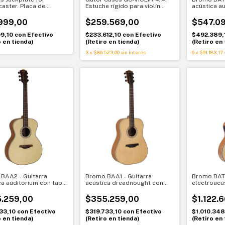
caster. Placa de
Estuche rígido para violín
acústica a
ón con tornillos
tamaño completo
con tapa s
Bromo BA
999,00
$259.569,00
$547.0
99,10
con
Efectivo
$233.612,10
con
Efectivo
$492.389,
o en tienda)
(Retiro en tienda)
(Retiro en 
3
x
$86.523,00
sin interés
6
x
$91.183,17
BAA2 - Guitarra
Bromo BAA1 - Guitarra
Bromo BAT4
ca auditorium con tapa
acústica dreadnought con
electroacú
eto Bromo BAA2
tapa de abeto
auditorium
Bromo BAT
.259,00
$355.259,00
$1.122.
33,10
con
Efectivo
$319.733,10
con
Efectivo
$1.010.348
o en tienda)
(Retiro en tienda)
(Retiro en 