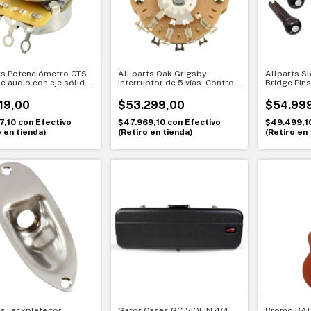
ts Potenciómetro CTS
All parts Oak Grigsby .
Allparts S
e audio con eje sólido
Interruptor de 5 vías. Control
Bridge Pins
original - EP-0885-000
total del tono - EP-0478-000.
de ébano x
119,00
$53.299,00
$54.99
7,10
con
Efectivo
$47.969,10
con
Efectivo
$49.499,1
o en tienda)
(Retiro en tienda)
(Retiro en 
ts Jackplate for
Gator Cases GC-VIOLIN 4/4.
Bromo BAT4