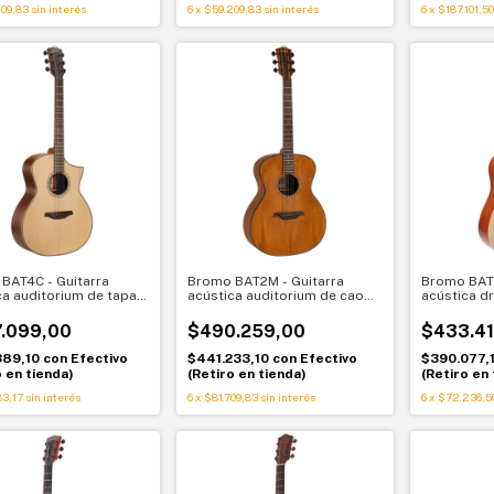
09,83
sin interés
6
x
$59.209,83
sin interés
6
x
$187.101,50
BAT4C - Guitarra
Bromo BAT2M - Guitarra
Bromo BAT1
ca auditorium de tapa
acústica auditorium de caoba
acústica d
 con cutaway Bromo
con tapa sólida Bromo
zurdos de 
BAT2M
BAT1NL
.099,00
$490.259,00
$433.41
389,10
con
Efectivo
$441.233,10
con
Efectivo
$390.077,
o en tienda)
(Retiro en tienda)
(Retiro en 
83,17
sin interés
6
x
$81.709,83
sin interés
6
x
$72.236,5