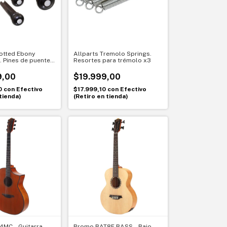
lotted Ebony
Allparts Tremolo Springs.
. Pines de puente
Resortes para trémolo x3
6
9,00
$19.999,00
0
con
Efectivo
$17.999,10
con
Efectivo
tienda)
(Retiro en tienda)
MC - Guitarra
Bromo BAT8E BASS - Bajo