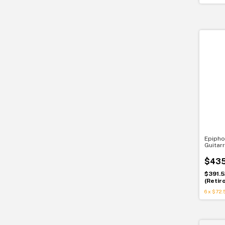
Epipho
Guitar
dreadn
empeza
$435
Epiph
$391.5
(Retir
6
x
$72.