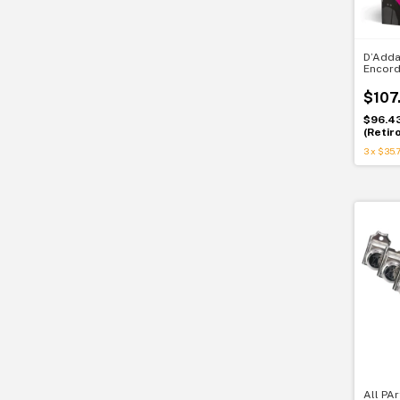
D’Adda
Encord
eléctr
XL Nic
$107
$96.4
(Retir
3
x
$35.7
All PA