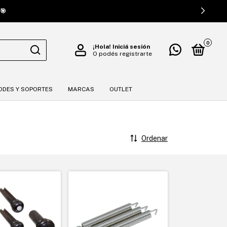
🎯
0
¡Hola!
Iniciá sesión
O podés registrarte
ODES Y SOPORTES
MARCAS
OUTLET
Ordenar