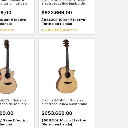
uditorium de caoba
electroacústico jumbo de
ólida y cutaway
tapa sólida
T4MC
99,00
$923.669,00
10
con
Efectivo
$831.302,10
con
Efectivo
tienda)
(Retiro en tienda)
sin interés
6
x
$153.944,83
sin interés
CE12 - Guitarra
Bromo BAT4CE - Guitarra
stica de 12 cuerdas
electroacústica auditorium
 de tapa sólida
de tapa sólida con cutaway
4CE12
Bromo BAT4CE
609,00
$653.669,00
,10
con
Efectivo
$588.302,10
con
Efectivo
tienda)
(Retiro en tienda)