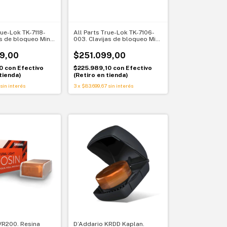
rue-Lok TK-7118-
All Parts True-Lok TK-7106-
as de bloqueo Mini
003. Clavijas de bloqueo Mini
 línea. Afinación
Modern negras 6 en línea.
níquel
Afinación precisa 18:1
9,00
$251.099,00
10
con
Efectivo
$225.989,10
con
Efectivo
tienda)
(Retiro en tienda)
sin interés
3
x
$83.699,67
sin interés
VR200. Resina
D’Addario KRDD Kaplan.