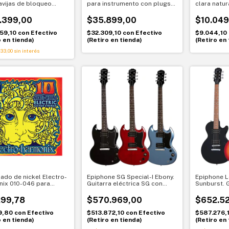
lavijas de bloqueo
para instrumento con plugs
clara natur
 6 en línea. Afinación
6.5mm TS dorados
Rosin
e con postes
.399,00
$35.899,00
$10.049
onados
959,10
con
Efectivo
$32.309,10
con
Efectivo
$9.044,10
o en tienda)
(Retiro en tienda)
(Retiro en 
33,00
sin interés
ado de nickel Electro-
Epiphone SG Special-I Ebony.
Epiphone L
ix 010-046 para
Guitarra eléctrica SG con
Sunburst. G
a eléctrica fabricadas
humbuckers. Rock clásico y
con humbuc
UU.
gran comodidad
clásico Les
299,78
$570.969,00
$652.5
69,80
con
Efectivo
$513.872,10
con
Efectivo
$587.276,
o en tienda)
(Retiro en tienda)
(Retiro en 