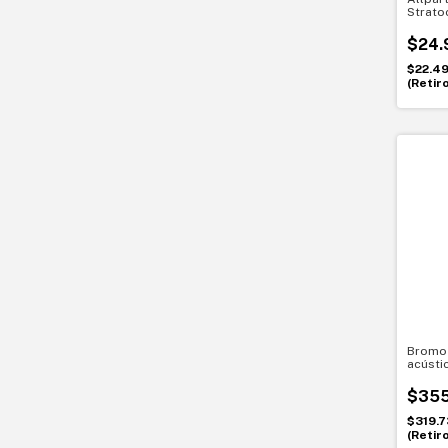
Strato
conexi
$24.
$22.4
(Retir
Bromo 
acústi
de ab
$355
$319.7
(Retir