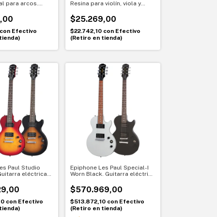
al para arcos.
Resina para violín, viola y
cello. Fórmula premium
oscura
,00
$25.269,00
con
Efectivo
$22.742,10
con
Efectivo
tienda)
(Retiro en tienda)
es Paul Studio
Epiphone Les Paul Special-I
uitarra eléctrica
Worn Black. Guitarra eléctrica
kers. Tono
con 2 humbuckers. Sonido
 Paul
clásico y accesible
29,00
$570.969,00
10
con
Efectivo
$513.872,10
con
Efectivo
tienda)
(Retiro en tienda)