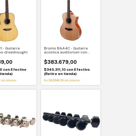
 - Guitarra
Bromo BAA4C - Guitarra
ipo dreadnought
acústica auditorium con
cutaway
39,00
$383.679,00
10
con
Efectivo
$345.311,10
con
Efectivo
tienda)
(Retiro en tienda)
7
sin interés
6
x
$63.946,50
sin interés