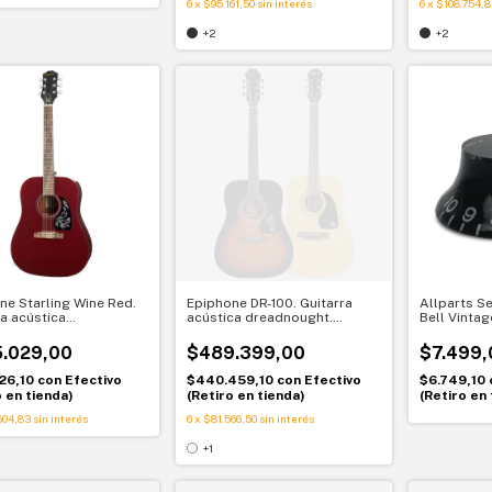
6
x
$95.161,50
sin interés
6
x
$108.754,8
+2
+2
ne Starling Wine Red.
Epiphone DR-100. Guitarra
Allparts Se
ra acústica
acústica dreadnought.
Bell Vintag
ought. Ideal para
Sonido clásico y cómoda
Oscuro - P
r con sonido
ejecución
.029,00
$489.399,00
$7.499,
one
26,10
con
Efectivo
$440.459,10
con
Efectivo
$6.749,10
o en tienda)
(Retiro en tienda)
(Retiro en 
504,83
sin interés
6
x
$81.566,50
sin interés
+1