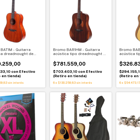
BAT1M - Guitarra
Bromo BAR1HM - Guitarra
Bromo BAB1
ca dreadnought de
acústica tipo dreadnought de
acústica t
con tapa sólida Bromo
caoba con tapa sólida Bromo
BAR1HM
.259,00
$781.559,00
$326.8
233,10
con
Efectivo
$703.403,10
con
Efectivo
$294.155,
o en tienda)
(Retiro en tienda)
(Retiro en 
09,83
sin interés
6
x
$130.259,83
sin interés
6
x
$54.473,1