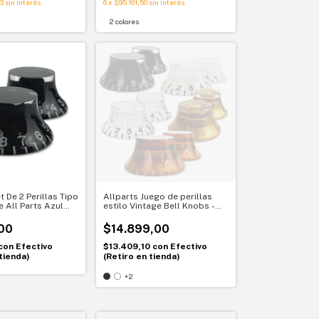
3
sin interés
6
x
$95.161,50
sin interés
2 colores
t De 2 Perillas Tipo
Allparts Juego de perillas
e All Parts Azul
estilo Vintage Bell Knobs -
K-0144-027
PK-0140
00
$14.899,00
con
Efectivo
$13.409,10
con
Efectivo
tienda)
(Retiro en tienda)
+2