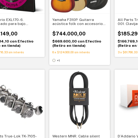
rio EXL170-6.
Yamaha F310P. Guitarra
All Parts T
ado para bajo
acústica folk con accesorios.
001. Clavij
ico 6 cuerdas 032-130.
Todo para empezar
Modern 6 en
kel
estable en 
.149,00
$744.000,00
$185.29
34,10
con
Efectivo
$669.600,00
con
Efectivo
$166.769,
o en tienda)
(Retiro en tienda)
(Retiro en 
16,33
sin interés
6
x
$124.000,00
sin interés
3
x
$61.766,33
+1
rts True-Lok TK-7105-
Western MNR. Cable silent
D’Addario 