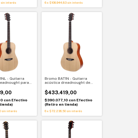
sin interés
6
x
$108.944,83
sin interés
NL - Guitarra
Bromo BAT1N - Guitarra
readnought para
acústica dreadnought de
tapa sólida Bromo
tapa sólida Bromo BAT1N
9,00
$433.419,00
10
con
Efectivo
$390.077,10
con
Efectivo
tienda)
(Retiro en tienda)
0
sin interés
6
x
$72.236,50
sin interés