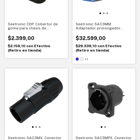
Seetronic CDP. Cobertor de
Seetronic SAC3MM.
goma para chasis de
Adaptador prolongador
alimentación. Protección
Powercon. Unión segura de
segura para conexiones
cables de energía
$2.399,00
$32.599,00
$2.159,10
con
Efectivo
$29.339,10
con
Efectivo
(Retiro en tienda)
(Retiro en tienda)
+1
Seetronic SAC3MX. Conector
Seetronic SAC3MPX. Conector