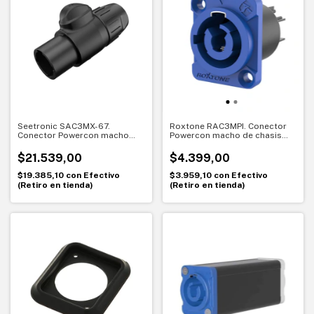
Seetronic SAC3MX-67.
Roxtone RAC3MPI. Conector
Conector Powercon macho
Powercon macho de chasis
para cable IP67. Máxima
20A
seguridad en exteriores
$21.539,00
$4.399,00
$19.385,10
con
Efectivo
$3.959,10
con
Efectivo
(Retiro en tienda)
(Retiro en tienda)