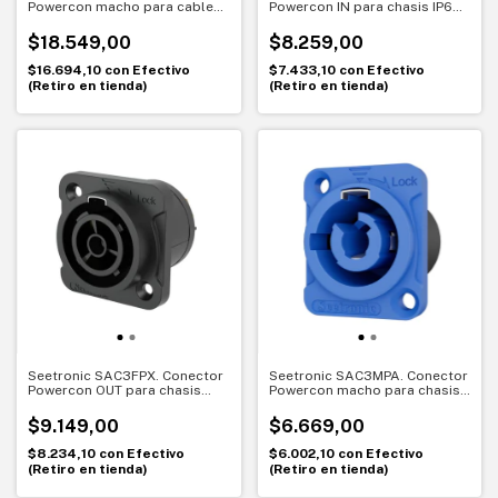
Powercon macho para cable
Powercon IN para chasis IP65.
IP65. Energía segura en
Energía segura para
exteriores
exteriores
$18.549,00
$8.259,00
$16.694,10
con
Efectivo
$7.433,10
con
Efectivo
(Retiro en tienda)
(Retiro en tienda)
Seetronic SAC3FPX. Conector
Seetronic SAC3MPA. Conector
Powercon OUT para chasis
Powercon macho para chasis.
IP65. Energía segura para
Energía segura para paneles
exteriores
$9.149,00
$6.669,00
$8.234,10
con
Efectivo
$6.002,10
con
Efectivo
(Retiro en tienda)
(Retiro en tienda)