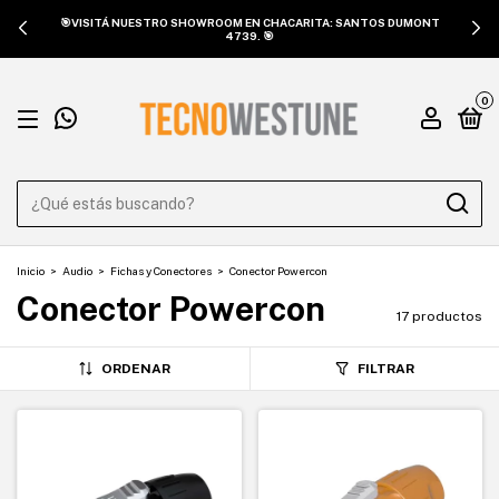
🎯VISITÁ NUESTRO SHOWROOM EN CHACARITA: SANTOS DUMONT
4739. 🎯
0
Inicio
>
Audio
>
Fichas y Conectores
>
Conector Powercon
Conector Powercon
17 productos
ORDENAR
FILTRAR