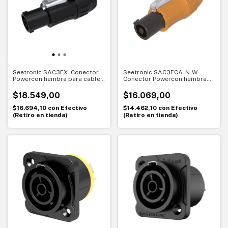
Seetronic SAC3FX. Conector
Seetronic SAC3FCA-N-W.
Powercon hembra para cable
Conector Powercon hembra
IP65. Energía segura en
20A con traba. Conexión
exteriores
segura y sellada
$18.549,00
$16.069,00
$16.694,10
con
Efectivo
$14.462,10
con
Efectivo
(Retiro en tienda)
(Retiro en tienda)