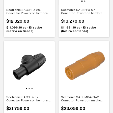
Seetronic SAC3FPX-20.
Seetronic SAC3FPX-67.
Conector Powercon hembra
Conector Powercon hembra
de chasis 20A. Sellado
de chasis IP67. Máxima
profesional IP65
protección para exteriores
$12.329,00
$13.279,00
$11.096,10
con
Efectivo
$11.951,10
con
Efectivo
(Retiro en tienda)
(Retiro en tienda)
Seetronic SAC3FX-67.
Seetronic SAC3MCA-N-W.
Conector Powercon hembra a
Conector Powercon macho
cable IP67. Máxima seguridad
20A con traba. Conexión
en exteriores
segura y confiable
$21.759,00
$23.059,00