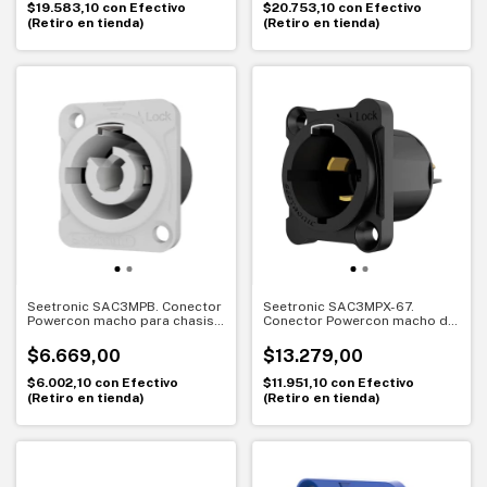
$19.583,10
con
Efectivo
$20.753,10
con
Efectivo
(Retiro en tienda)
(Retiro en tienda)
Seetronic SAC3MPB. Conector
Seetronic SAC3MPX-67.
Powercon macho para chasis
Conector Powercon macho de
con traba. Conexión segura y
chasis IP67. Máxima
estable
protección en exteriores
$6.669,00
$13.279,00
$6.002,10
con
Efectivo
$11.951,10
con
Efectivo
(Retiro en tienda)
(Retiro en tienda)