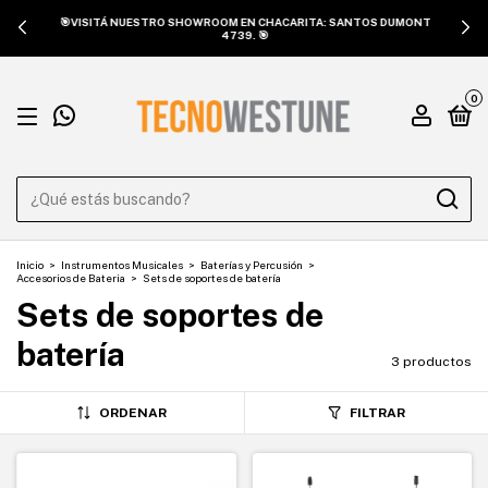
🎯VISITÁ NUESTRO SHOWROOM EN CHACARITA: SANTOS DUMONT
4739. 🎯
0
Inicio
>
Instrumentos Musicales
>
Baterías y Percusión
>
Accesorios de Bateria
>
Sets de soportes de batería
Sets de soportes de
batería
3 productos
ORDENAR
FILTRAR