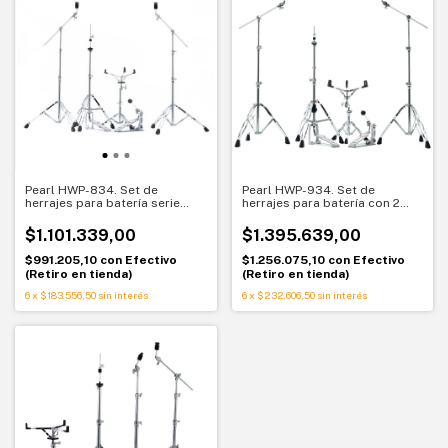
Pearl HWP-834. Set de
Pearl HWP-934. Set de
herrajes para batería serie
herrajes para batería con 2
830. Hardware completo y
jirafas
resistente
$1.101.339,00
$1.395.639,00
$991.205,10
con
Efectivo
$1.256.075,10
con
Efectivo
(Retiro en tienda)
(Retiro en tienda)
6
x
$183.556,50
sin interés
6
x
$232.606,50
sin interés