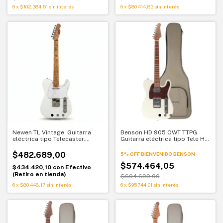
6
x
$102.384,51
sin interés
6
x
$80.414,83
sin interés
Newen TL Vintage. Guitarra
Benson HD 905 OWT TTPG.
eléctrica tipo Telecaster.
Guitarra eléctrica tipo Tele HS.
Lenga patagónica y maple
Versatilidad sin límites
tostado
$482.689,00
5% OFF BIENVENIDO BENSON
$574.464,05
$434.420,10
con
Efectivo
(Retiro en tienda)
$604.699,00
6
x
$80.448,17
sin interés
6
x
$95.744,01
sin interés