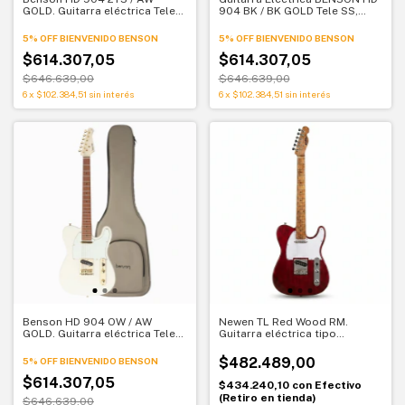
GOLD. Guitarra eléctrica Tele
904 BK / BK GOLD Tele SS,
SS Sunburst
Color Negra con Puente
Wilkinson ,Hardware Dorado y
5% OFF BIENVENIDO BENSON
5% OFF BIENVENIDO BENSON
Pickguard negro, trastes
$614.307,05
redondeados de ace
$614.307,05
$646.639,00
$646.639,00
6
x
$102.384,51
sin interés
6
x
$102.384,51
sin interés
Benson HD 904 OW / AW
Newen TL Red Wood RM.
GOLD. Guitarra eléctrica Tele
Guitarra eléctrica tipo
SS Olympic White
Telecaster. Lenga patagónica
y maple tostado
$482.489,00
5% OFF BIENVENIDO BENSON
$614.307,05
$434.240,10
con
Efectivo
(Retiro en tienda)
$646.639,00