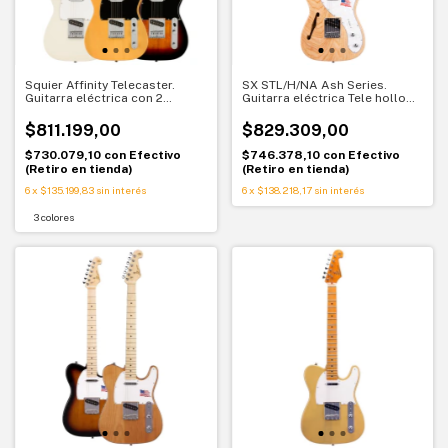
Squier Affinity Telecaster.
SX STL/H/NA Ash Series.
Guitarra eléctrica con 2
Guitarra eléctrica Tele hollow
micrófonos simples. Diseño
body. Resonancia y carácter
clásico Fender
$811.199,00
$829.309,00
$730.079,10
con
Efectivo
$746.378,10
con
Efectivo
(Retiro en tienda)
(Retiro en tienda)
6
x
$135.199,83
sin interés
6
x
$138.218,17
sin interés
3 colores