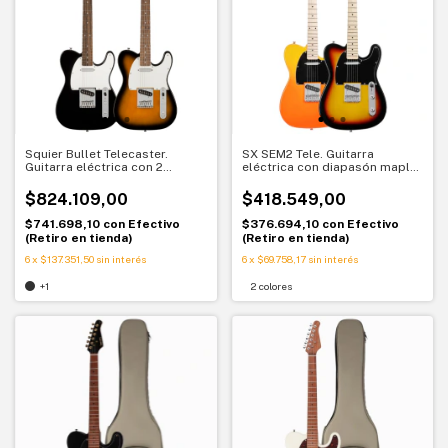
Squier Bullet Telecaster.
SX SEM2 Tele. Guitarra
Guitarra eléctrica con 2
eléctrica con diapasón maple.
micrófonos simples. Estilo
Ataque clásico y preciso
Tele clásico y versátil
$824.109,00
$418.549,00
$741.698,10
con
Efectivo
$376.694,10
con
Efectivo
(Retiro en tienda)
(Retiro en tienda)
6
x
$137.351,50
sin interés
6
x
$69.758,17
sin interés
+1
2 colores