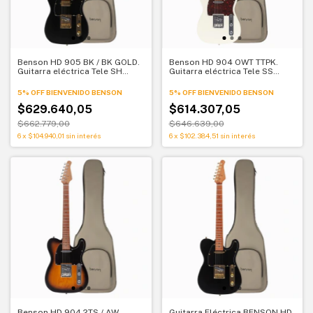
Benson HD 905 BK / BK GOLD.
Benson HD 904 OWT TTPK.
Guitarra eléctrica Tele SH
Guitarra eléctrica Tele SS
negra
Olympic White
5% OFF BIENVENIDO BENSON
5% OFF BIENVENIDO BENSON
$629.640,05
$614.307,05
$662.779,00
$646.639,00
6
x
$104.940,01
sin interés
6
x
$102.384,51
sin interés
Benson HD 904 2TS / AW
Guitarra Eléctrica BENSON HD