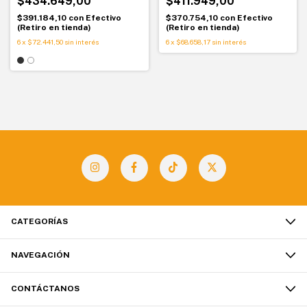
$434.649,00
$411.949,00
$391.184,10
con
Efectivo
$370.754,10
con
Efectivo
(Retiro en tienda)
(Retiro en tienda)
6
x
$72.441,50
sin interés
6
x
$68.658,17
sin interés
CATEGORÍAS
NAVEGACIÓN
CONTÁCTANOS