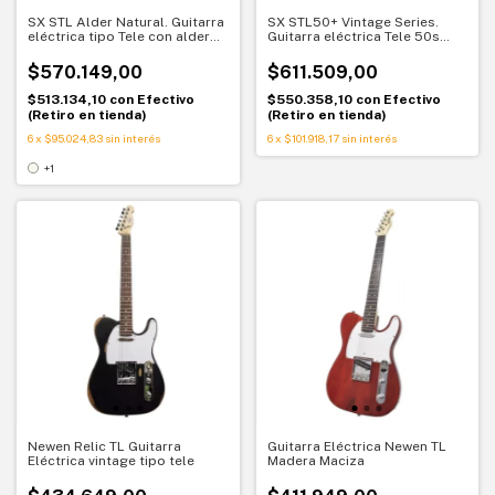
SX STL Alder Natural. Guitarra
SX STL50+ Vintage Series.
eléctrica tipo Tele con alder
Guitarra eléctrica Tele 50s
americano. Claridad y balance
Butterscotch. Tono clásico
tonal
atemporal
$570.149,00
$611.509,00
$513.134,10
con
Efectivo
$550.358,10
con
Efectivo
(Retiro en tienda)
(Retiro en tienda)
6
x
$95.024,83
sin interés
6
x
$101.918,17
sin interés
+1
Newen Relic TL Guitarra
Guitarra Eléctrica Newen TL
Eléctrica vintage tipo tele
Madera Maciza