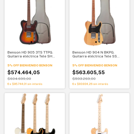
Benson HD 905 3TS TTPG.
Benson HD 904 N BKPG.
Guitarra eléctrica Tele SH
Guitarra eléctrica Tele SS
Sunburst. Versatilidad clásica
Natural. Tono clásico
5% OFF BIENVENIDO BENSON
5% OFF BIENVENIDO BENSON
$574.464,05
$563.605,55
$604.699,00
$593.269,00
6
x
$95.744,01
sin interés
6
x
$93.934,26
sin interés