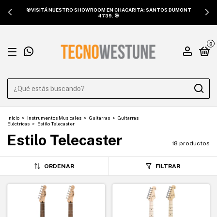
🎯VISITÁ NUESTRO SHOWROOM EN CHACARITA: SANTOS DUMONT
4739. 🎯
0
Inicio
>
Instrumentos Musicales
>
Guitarras
>
Guitarras
Eléctricas
>
Estilo Telecaster
Estilo Telecaster
18 productos
ORDENAR
FILTRAR