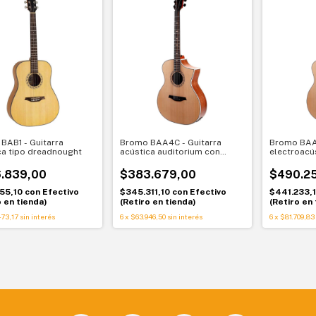
BAB1 - Guitarra
Bromo BAA4C - Guitarra
Bromo BAA4
ca tipo dreadnought
acústica auditorium con
electroacú
cutaway
con cutawa
.839,00
$383.679,00
$490.2
155,10
con
Efectivo
$345.311,10
con
Efectivo
$441.233,
o en tienda)
(Retiro en tienda)
(Retiro en 
73,17
sin interés
6
x
$63.946,50
sin interés
6
x
$81.709,83