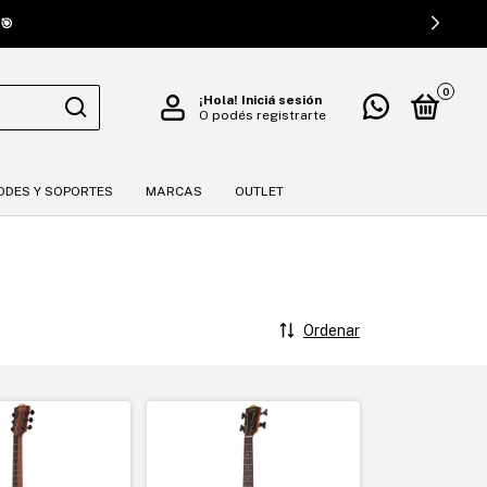
🎯
0
¡Hola!
Iniciá sesión
O podés registrarte
ODES Y SOPORTES
MARCAS
OUTLET
Ordenar