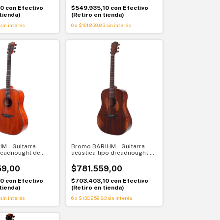
10
con
Efectivo
$549.935,10
con
Efectivo
tienda)
(Retiro en tienda)
sin interés
6
x
$101.839,83
sin interés
M - Guitarra
Bromo BAR1HM - Guitarra
readnought de
acústica tipo dreadnought de
tapa sólida Bromo
caoba con tapa sólida Bromo
BAR1HM
59,00
$781.559,00
10
con
Efectivo
$703.403,10
con
Efectivo
tienda)
(Retiro en tienda)
sin interés
6
x
$130.259,83
sin interés