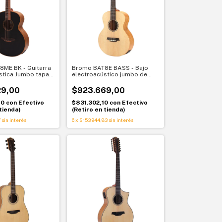
ME BK - Guitarra
Bromo BAT8E BASS - Bajo
stica Jumbo tapa
electroacústico jumbo de
ra
tapa sólida
29,00
$923.669,00
10
con
Efectivo
$831.302,10
con
Efectivo
tienda)
(Retiro en tienda)
7
sin interés
6
x
$153.944,83
sin interés