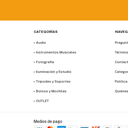
CATEGORÍAS
NAVEG
» Audio
Pregunt
» Instrumentos Musicales
Término
» Fotografía
Contac
» Iluminación y Estudio
Categor
» Trípodes y Soportes
Polític
» Bolsos y Mochilas
Quiéne
» OUTLET
Medios de pago