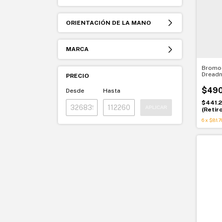
ORIENTACIÓN DE LA MANO
MARCA
Bromo 
Dreadn
PRECIO
$490
Desde
Hasta
$441.
APLICAR
(Retir
6
x
$81.7