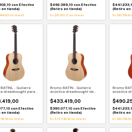
302,10
con
Efectivo
$492.389,10
con
Efectivo
$441.233,
o en tienda)
(Retiro en tienda)
(Retiro en 
944,83
sin interés
6
x
$91.183,17
sin interés
6
x
$81.709,83
BAT1NL - Guitarra
Bromo BAT1N - Guitarra
Bromo BAT1
ca dreadnought para
acústica dreadnought de
acústica d
 de tapa sólida Bromo
tapa sólida Bromo BAT1N
caoba con 
L
BAT1M
.419,00
$433.419,00
$490.2
077,10
con
Efectivo
$390.077,10
con
Efectivo
$441.233,
o en tienda)
(Retiro en tienda)
(Retiro en 
236,50
sin interés
6
x
$72.236,50
sin interés
6
x
$81.709,83