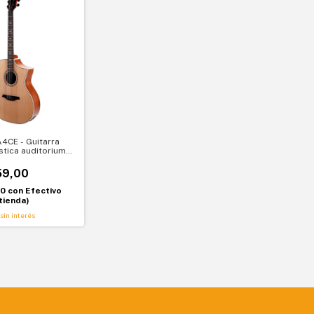
CE - Guitarra
stica auditorium
y
59,00
10
con
Efectivo
tienda)
sin interés