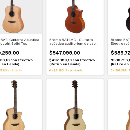
BAT1 Guitarra Acústica
Bromo BAT4MC - Guitarra
Bromo BAT8
ought Solid Top
acústica auditorium de caoba
Electroacú
con tapa sólida y cutaway
sólida neg
Bromo BAT4MC
.259,00
$547.099,00
$589.7
233,10
con
Efectivo
$492.389,10
con
Efectivo
$530.756,
o en tienda)
(Retiro en tienda)
(Retiro en 
09,83
sin interés
6
x
$91.183,17
sin interés
6
x
$98.288,1