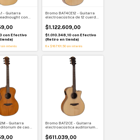
 - Guitarra
Bromo BAT4CE12 - Guitarra
readnought con
electroacústica de 12 cuerdas
eto
auditorium de tapa sólida
Bromo BAT4CE12
59,00
$1.122.609,00
10
con
Efectivo
$1.010.348,10
con
Efectivo
tienda)
(Retiro en tienda)
3
sin interés
6
x
$187.101,50
sin interés
M - Guitarra
Bromo BAT2CE - Guitarra
uditorium de caoba
electroacústica auditorium
ólida Bromo
de tapa sólida
59,00
$611.039,00