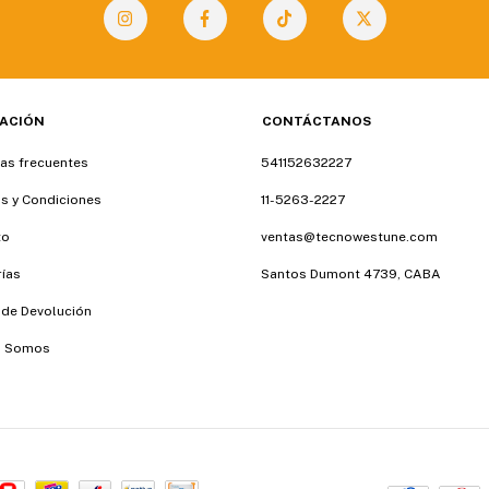
ACIÓN
CONTÁCTANOS
as frecuentes
541152632227
s y Condiciones
11-5263-2227
to
ventas@tecnowestune.com
ías
Santos Dumont 4739, CABA
a de Devolución
s Somos