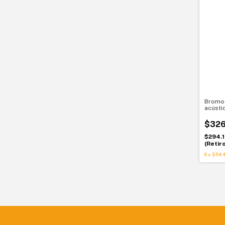
Bromo 
acústi
$326
$294.
(Retir
6
x
$54.4