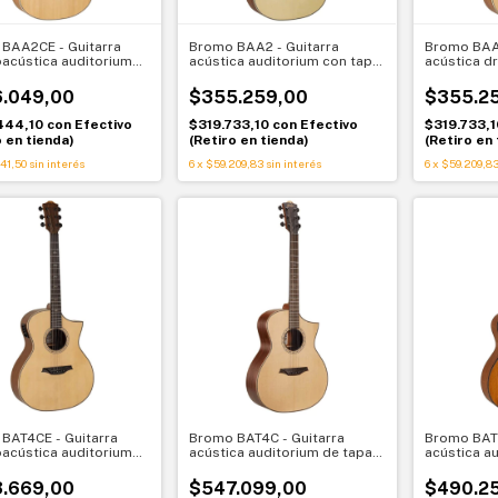
BAA2CE - Guitarra
Bromo BAA2 - Guitarra
Bromo BAA1
oacústica auditorium
acústica auditorium con tapa
acústica d
pa de abeto y cutaway
de abeto Bromo BAA2
tapa de ab
 BAA2CE
.049,00
$355.259,00
$355.2
444,10
con
Efectivo
$319.733,10
con
Efectivo
$319.733,
o en tienda)
(Retiro en tienda)
(Retiro en 
41,50
sin interés
6
x
$59.209,83
sin interés
6
x
$59.209,8
BAT4CE - Guitarra
Bromo BAT4C - Guitarra
Bromo BAT2
oacústica auditorium
acústica auditorium de tapa
acústica a
a sólida con cutaway
sólida con cutaway Bromo
con tapa s
 BAT4CE
BAT4C
BAT2M
.669,00
$547.099,00
$490.2