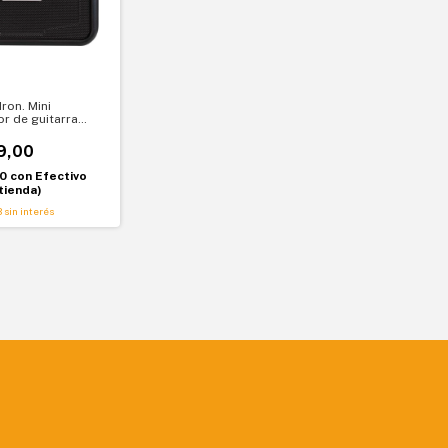
Iron. Mini
r de guitarra
onido clásico en
ducido
9,00
10
con
Efectivo
tienda)
3
sin interés