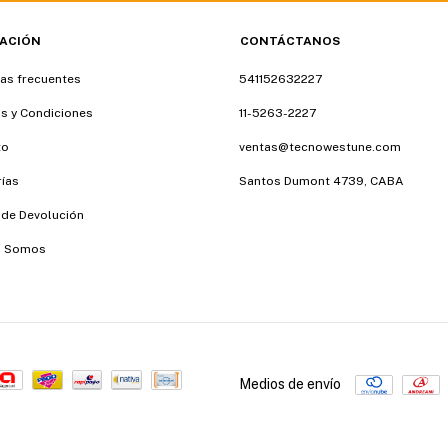
ACIÓN
CONTÁCTANOS
as frecuentes
541152632227
s y Condiciones
11-5263-2227
to
ventas@tecnowestune.com
ías
Santos Dumont 4739, CABA
a de Devolución
s Somos
Medios de envío