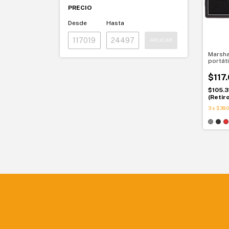
PRECIO
Desde
Hasta
APLICAR
Marsha
portáti
Marsha
$117
$105.3
(Retir
3
x
$39.0