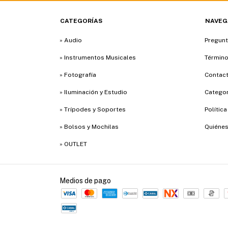
CATEGORÍAS
NAVEG
» Audio
Pregunt
» Instrumentos Musicales
Término
» Fotografía
Contac
» Iluminación y Estudio
Categor
» Trípodes y Soportes
Polític
» Bolsos y Mochilas
Quiéne
» OUTLET
Medios de pago