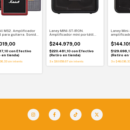
ll MS2. Amplificador
Laney MINI-ST-IRON.
Laney Mini-
l para guitarra. Sonido
Amplificador mini portátil
amplificado
ll en cualquier lugar
para guitarra eléctrica
portátil. S
formato re
.019,00
$244.979,00
$144.10
17,10
con
Efectivo
$220.481,10
con
Efectivo
$129.698,
o en tienda)
(Retiro en tienda)
(Retiro en 
06,33
sin interés
3
x
$81.659,67
sin interés
3
x
$48.036,3