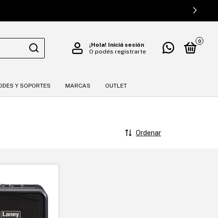
0
¡Hola!
Iniciá sesión
O podés registrarte
ODES Y SOPORTES
MARCAS
OUTLET
Ordenar