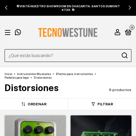
🎯VISITÁ NUESTRO SHOWROOM EN CHACARITA: SANTOS DUMONT
4739. 🎯
0
Inicio
>
Instrumentos Musicales
>
Efectos para instrumentos
>
Pedales para bajo
>
Distorsiones
Distorsiones
9 productos
ORDENAR
FILTRAR