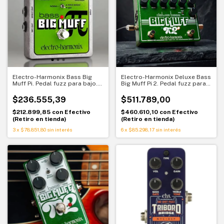
Electro-Harmonix Bass Big
Electro-Harmonix Deluxe Bass
Muff Pi. Pedal fuzz para bajo.
Big Muff Pi 2. Pedal fuzz para
Graves con carácter
bajo
$236.555,39
$511.789,00
$212.899,85
con
Efectivo
$460.610,10
con
Efectivo
(Retiro en tienda)
(Retiro en tienda)
3
x
$78.851,80
sin interés
6
x
$85.298,17
sin interés