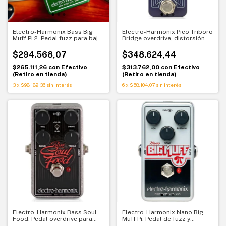
Electro-Harmonix Bass Big
Electro-Harmonix Pico Triboro
Muff Pi 2. Pedal fuzz para bajo.
Bridge overdrive, distorsión y
Graves enormes con control
fuzz compacto
total
$294.568,07
$348.624,44
$265.111,26
con
Efectivo
$313.762,00
con
Efectivo
(Retiro en tienda)
(Retiro en tienda)
3
x
$98.189,36
sin interés
6
x
$58.104,07
sin interés
Electro-Harmonix Bass Soul
Electro-Harmonix Nano Big
Food. Pedal overdrive para
Muff Pi. Pedal de fuzz y
bajo
distorsión