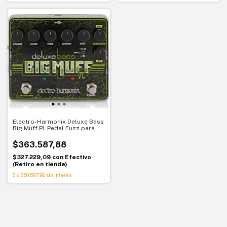
Electro-Harmonix Deluxe Bass
Big Muff Pi. Pedal Fuzz para
bajo
$363.587,88
$327.229,09
con
Efectivo
(Retiro en tienda)
6
x
$60.597,98
sin interés