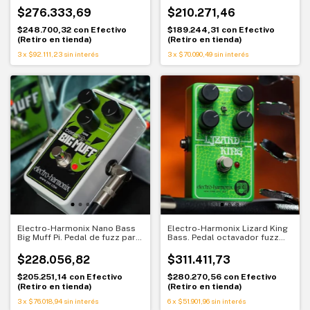
$276.333,69
$210.271,46
$248.700,32
con
Efectivo
$189.244,31
con
Efectivo
(Retiro en tienda)
(Retiro en tienda)
3
x
$92.111,23
sin interés
3
x
$70.090,49
sin interés
Electro-Harmonix Nano Bass
Electro-Harmonix Lizard King
Big Muff Pi. Pedal de fuzz para
Bass. Pedal octavador fuzz
bajo
para guitarra y bajo. Graves
salvajes definidos
$228.056,82
$311.411,73
$205.251,14
con
Efectivo
$280.270,56
con
Efectivo
(Retiro en tienda)
(Retiro en tienda)
3
x
$76.018,94
sin interés
6
x
$51.901,96
sin interés