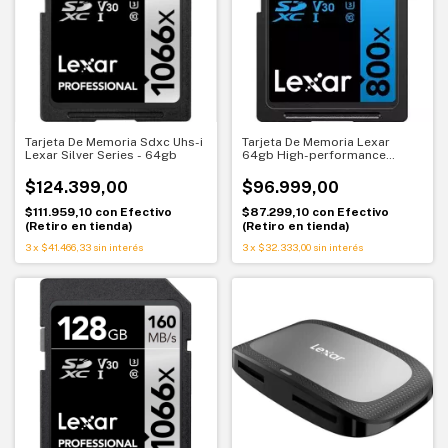
Tarjeta De Memoria Sdxc Uhs-i
Tarjeta De Memoria Lexar
Lexar Silver Series - 64gb
64gb High-performance
800xuhs-isdxc
$124.399,00
$96.999,00
$111.959,10
con
Efectivo
$87.299,10
con
Efectivo
(Retiro en tienda)
(Retiro en tienda)
3
x
$41.466,33
sin interés
3
x
$32.333,00
sin interés