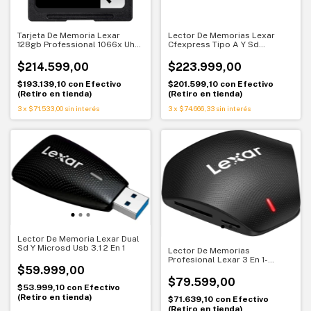
Tarjeta De Memoria Lexar
Lector De Memorias Lexar
128gb Professional 1066x Uhs-
Cfexpress Tipo A Y Sd
i Sdxc
LRW530U-RNBNG
$214.599,00
$223.999,00
$193.139,10
con
Efectivo
$201.599,10
con
Efectivo
(Retiro en tienda)
(Retiro en tienda)
3
x
$71.533,00
sin interés
3
x
$74.666,33
sin interés
Lector De Memoria Lexar Dual
Sd Y Microsd Usb 3.1 2 En 1
Lector De Memorias
Profesional Lexar 3 En 1-
$59.999,00
LRW500URB
$79.599,00
$53.999,10
con
Efectivo
(Retiro en tienda)
$71.639,10
con
Efectivo
(Retiro en tienda)