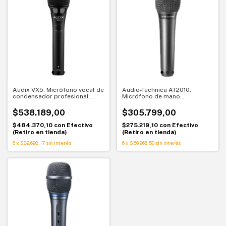
Audix VX5. Micrófono vocal de
Audio-Technica AT2010.
condensador profesional
Micrófono de mano
supercardioide
condensador cardioide.
Sonido de estudio en el
$538.189,00
$305.799,00
escenario
$484.370,10
con
Efectivo
$275.219,10
con
Efectivo
(Retiro en tienda)
(Retiro en tienda)
6
x
$89.698,17
sin interés
6
x
$50.966,50
sin interés