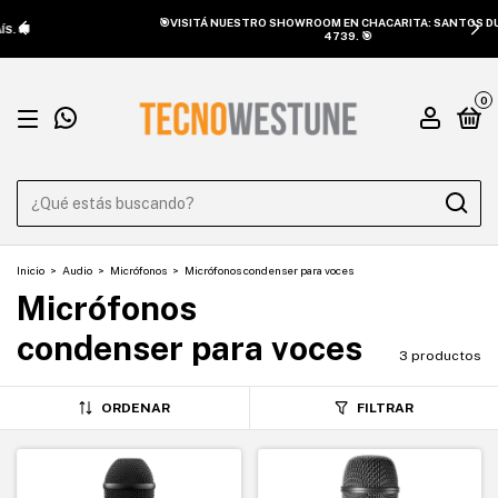
🎯VISITÁ NUESTRO SHOWROOM EN CHACARITA: SANTOS DUMONT
4739. 🎯
0
Inicio
>
Audio
>
Micrófonos
>
Micrófonos condenser para voces
Micrófonos
condenser para voces
3 productos
ORDENAR
FILTRAR