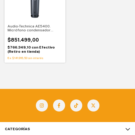
Audio-Technica AE5400.
Micrófono condensador
cardioide para voz. Precisión
de estudio en escenario
$851.499,00
$766.349,10
con
Efectivo
(Retiro en tienda)
6
x
$141.916,50
sin interés
CATEGORÍAS