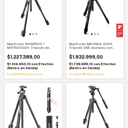
Manfrotto 190XPRO3 +
Manfrotto MKONEA-500X.
MVH500XAH. Trípode de
Trípode ONE aluminio con
video con cabezal fluido.
rótula fluida 500X. Foto y
Control híbrido foto y video
video sin límites
$1.227.389,00
$1.932.999,00
$1.104.650,10
con
Efectivo
$1.739.699,10
con
Efectivo
(Retiro en tienda)
(Retiro en tienda)
6
x
$204.564,83
sin interés
6
x
$322.166,50
sin interés