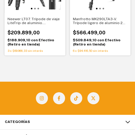
Neewer LT07. Trípode de viaje
Manfrotto MK290LTA3-V.
LiteTrip de aluminio.
Trípode ligero de aluminio 290
Versatilidad profesional
con cabezal fluido Befree Live.
Video estable y portátil
$209.899,00
$566.499,00
$188.909,10
con
Efectivo
$509.849,10
con
Efectivo
(Retiro en tienda)
(Retiro en tienda)
3
x
$69.966,33
sin interés
6
x
$94.416,50
sin interés
CATEGORÍAS