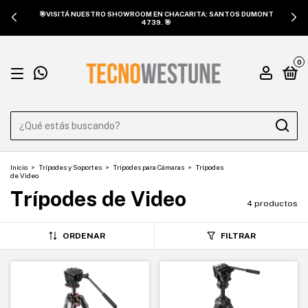
🎯VISITÁ NUESTRO SHOWROOM EN CHACARITA: SANTOS DUMONT
4739. 🎯
0
Inicio
>
Trípodes y Soportes
>
Trípodes para Cámaras
>
Trípodes
de Video
Trípodes de Video
4 productos
ORDENAR
FILTRAR