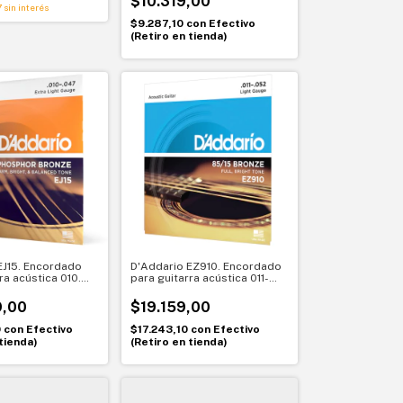
$10.319,00
7
sin interés
$9.287,10
con
Efectivo
(Retiro en tienda)
EJ15. Encordado
D'Addario EZ910. Encordado
ra acústica 010.
para guitarra acústica 011-
ronze extra light
052. Brillo vintage
9,00
$19.159,00
0
con
Efectivo
$17.243,10
con
Efectivo
tienda)
(Retiro en tienda)