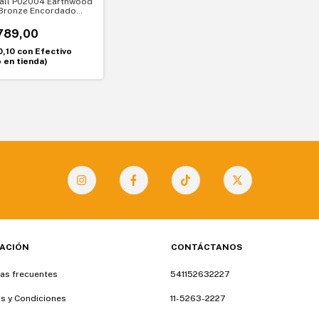
Ball P02004 Earthwood
Bronze Encordado
itarra acústica. Brillo
odidad
789,00
0,10
con
Efectivo
o en tienda)
ACIÓN
CONTÁCTANOS
as frecuentes
541152632227
s y Condiciones
11-5263-2227