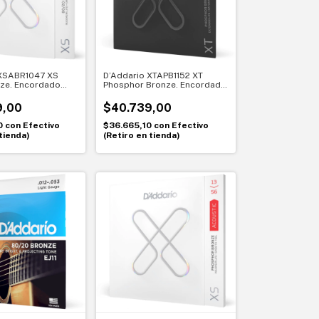
 XSABR1047 XS
D’Addario XTAPB1152 XT
ze. Encordado
Phosphor Bronze. Encordado
ra acústica 010-
para guitarra acústica 011-
Light
052. Custom Light
9,00
$40.739,00
0
con
Efectivo
$36.665,10
con
Efectivo
tienda)
(Retiro en tienda)