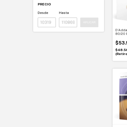
PRECIO
Desde
Hasta
APLICAR
D’Adda
80/20 
para gu
052. C
$53.
$48.5
(Retir