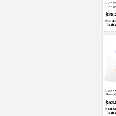
D'Adda
para gu
Phosp
Light
$29.
$26.4
(Retir
D’Adda
Phosph
para gu
056.
$53.
$48.5
(Retir