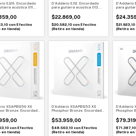
rio EJ26. Encordado
D'Addario EJ12. Encordado
D'Addario 
itarra acústica 011.
para guitarra acústica 013.
para guitar
hor Bronze Custom
Bronce 80/20 con máxima
Bronce 80/2
proyección
359,00
$22.869,00
$24.35
23,10
con
Efectivo
$20.582,10
con
Efectivo
$21.923,10
o en tienda)
(Retiro en tienda)
(Retiro en 
rio XSAPB1256 XS
D’Addario XSAPB1253 XS
D’Addario 
or Bronze. Encordado
Phosphor Bronze. Encordado
Phosphor 
itarra acústica 012-
para guitarra acústica 012-
para guitar
053. Light
cuerdas 01
959,00
$53.959,00
$79.319
63,10
con
Efectivo
$48.563,10
con
Efectivo
$71.387,1
o en tienda)
(Retiro en tienda)
(Retiro en 