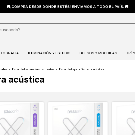
VISITÁ NUESTRO SHOWROOM EN CHACARITA: SANTOS DUMONT 4739. 
OTOGRAFÍA
ILUMINACIÓN Y ESTUDIO
BOLSOS Y MOCHILAS
TRÍP
cales
>
Encordados para instrumentos
>
Encordado para Guitarra acústica
a acústica