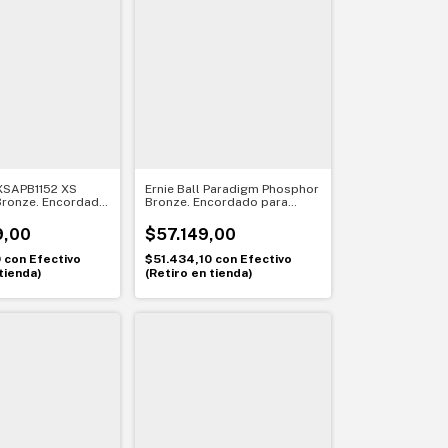
XSAPB1152 XS
Ernie Ball Paradigm Phosphor
Bronze. Encordado
Bronze. Encordado para
ra acústica 011-
guitarra acústica. Mayor
m Light
duración y tono Earthwood
9,00
$57.149,00
0
con
Efectivo
$51.434,10
con
Efectivo
tienda)
(Retiro en tienda)