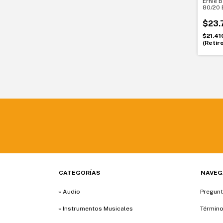
Ernie 
80/20 
para gu
y com
$23.
$21.41
(Retir
CATEGORÍAS
NAVEG
» Audio
Pregunt
» Instrumentos Musicales
Término