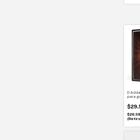
D’Adda
para gu
052. N
$29.
$26.5
(Retir