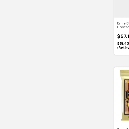
Ernie 
Bronze
guitar
duraci
$57.
$51.4
(Retir