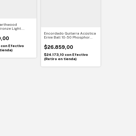
 Earthwood
ronze Light.
para guitarra
Encordado Guitarra Acústica
onido suave y
Ernie Ball 10-50 Phosphor
9,00
Bronze
0
con
Efectivo
$26.859,00
tienda)
$24.173,10
con
Efectivo
(Retiro en tienda)