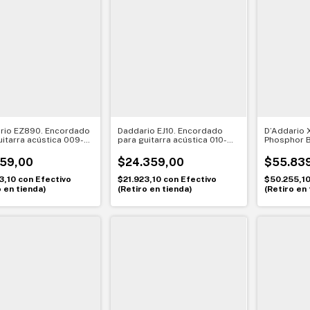
rio EZ890. Encordado
Daddario EJ10. Encordado
D’Addario 
uitarra acústica 009-
para guitarra acústica 010-
Phosphor 
5/15 Bronze
047 80/20 Bronze. Brillo y
para guitar
comodidad
052. Custo
159,00
$24.359,00
$55.83
3,10
con
Efectivo
$21.923,10
con
Efectivo
$50.255,1
o en tienda)
(Retiro en tienda)
(Retiro en 