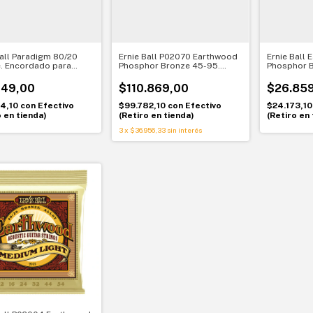
Ball Paradigm 80/20
Ernie Ball P02070 Earthwood
Ernie Ball
. Encordado para
Phosphor Bronze 45-95.
Phosphor B
ra acústica. Mayor
Encordado para bajo
Encordado 
ón y tono Earthwood
acústico. Sonido suave y
acústica. S
149,00
$110.869,00
$26.85
resonante
resonante
34,10
con
Efectivo
$99.782,10
con
Efectivo
$24.173,1
o en tienda)
(Retiro en tienda)
(Retiro en 
3
x
$36.956,33
sin interés