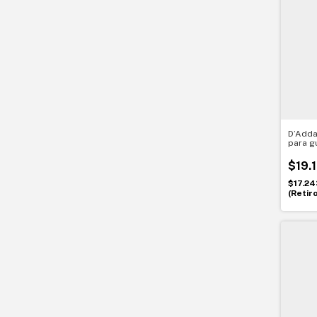
D’Adda
para g
045. 8
$19.
$17.24
(Retir