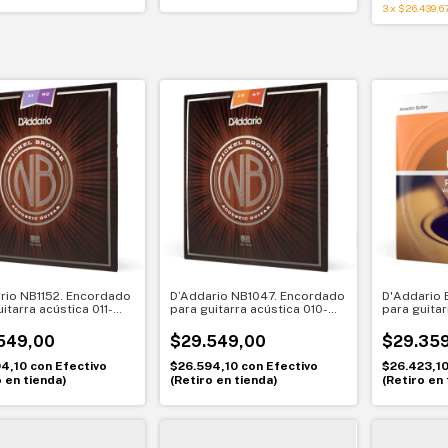
3
x
$26.439,6
rio NB1152. Encordado
D’Addario NB1047. Encordado
D'Addario 
itarra acústica 011-
para guitarra acústica 010-
para guitar
ickel Bronze
047. Nickel Bronze
Phosphor B
549,00
$29.549,00
$29.35
94,10
con
Efectivo
$26.594,10
con
Efectivo
$26.423,1
o en tienda)
(Retiro en tienda)
(Retiro en 