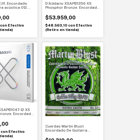
EJ11. Encordado
D’Addario XSAPB1356 XS
ra acústica 012.
Phosphor Bronze. Encordado
0 brillante
para guitarra acústica 013-
056. Medium
9,00
$53.959,00
con
Efectivo
$48.563,10
con
Efectivo
tienda)
(Retiro en tienda)
XSAPB1047-12 XS
Bronze. Encordado
ra acústica de 12
0-047. Light
,00
Cuerdas Martin Blust
Encordado De Guitarra
0
con
Efectivo
Acústica - 010
tienda)