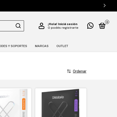
🎯
0
¡Hola!
Iniciá sesión
O podés registrarte
ODES Y SOPORTES
MARCAS
OUTLET
Ordenar