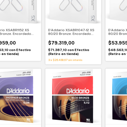
rio XSABR1152 XS
D’Addario XSABR1047-12 XS
D’Addario
Bronze. Encordado
80/20 Bronze. Encordado
80/20 Bron
itarra acústica 011-
para guitarra acústica de 12
para guitar
ustom Light
cuerdas 010-047. Light
047. Extra 
959,00
$79.319,00
$53.95
63,10
con
Efectivo
$71.387,10
con
Efectivo
$48.563,1
o en tienda)
(Retiro en tienda)
(Retiro en 
3
x
$26.439,67
sin interés