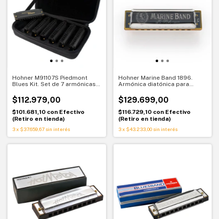
Hohner M91107S Piedmont
Hohner Marine Band 1896.
Blues Kit. Set de 7 armónicas
Armónica diatónica para
diatónicas. Tonalidades clave
blues. El sonido clásico hecho
para empezar
en Alemania
$112.979,00
$129.699,00
$101.681,10
con
Efectivo
$116.729,10
con
Efectivo
(Retiro en tienda)
(Retiro en tienda)
3
x
$37.659,67
sin interés
3
x
$43.233,00
sin interés