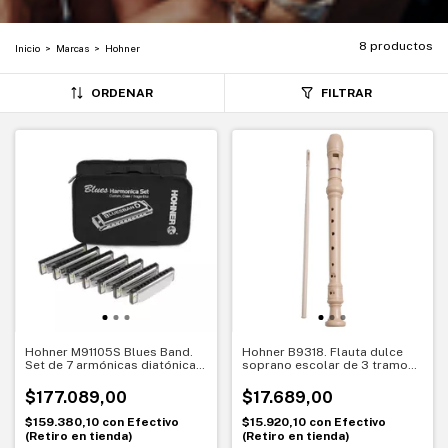
8 productos
Inicio
>
Marcas
>
Hohner
ORDENAR
FILTRAR
Hohner M91105S Blues Band.
Hohner B9318. Flauta dulce
Set de 7 armónicas diatónicas.
soprano escolar de 3 tramos
Tonos clave para blues y
en Do
práctica
$177.089,00
$17.689,00
$159.380,10
con
Efectivo
$15.920,10
con
Efectivo
(Retiro en tienda)
(Retiro en tienda)