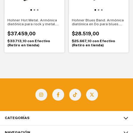
Hohner Hot Metal. Armónica
Hohner Blues Band. Armónica
diatónica para rock y metal.
diatónica en Do para blues.
Sonido potente para empezar
Primera armónica ideal para
empezar
$37.459,00
$28.519,00
$33.713,10
con
Efectivo
$25.667,10
con
Efectivo
(Retiro en tienda)
(Retiro en tienda)
CATEGORÍAS
NAVEGACIÓN