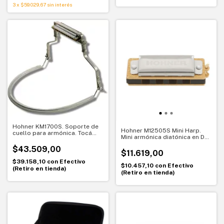
3
x
$59.029,67
sin interés
Hohner KM1700S. Soporte de
Hohner M12505S Mini Harp.
cuello para armónica. Tocá
Mini armónica diatónica en Do
con las manos libres
con cajita azul. Sonido portátil
$43.509,00
en tamaño llavero
$11.619,00
$39.158,10
con
Efectivo
$10.457,10
con
Efectivo
(Retiro en tienda)
(Retiro en tienda)