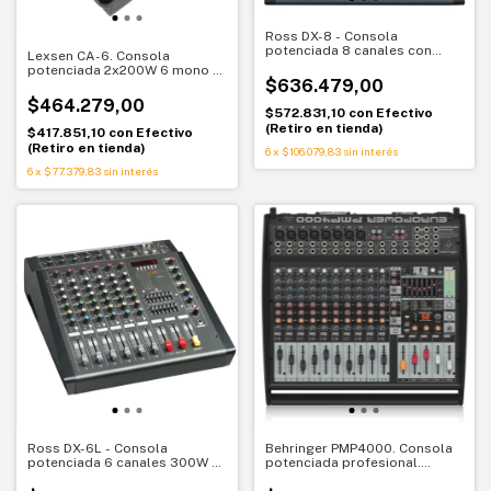
Ross DX-8 - Consola
potenciada 8 canales con
Lexsen CA-6. Consola
USB, SD y efectos
potenciada 2x200W 6 mono 2
$636.479,00
estereo. Mezcla completa en
vivo
$464.279,00
$572.831,10
con
Efectivo
(Retiro en tienda)
$417.851,10
con
Efectivo
(Retiro en tienda)
6
x
$106.079,83
sin interés
6
x
$77.379,83
sin interés
Ross DX-6L - Consola
Behringer PMP4000. Consola
potenciada 6 canales 300W +
potenciada profesional.
300W con USB, SD y efectos
Potencia total para sonido en
vivo