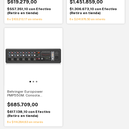
$619.279,00
$1.451.859,00
$557.351,10
con
Efectivo
$1.306.673,10
con
Efectivo
(Retiro en tienda)
(Retiro en tienda)
6
x
$103.213,17
sin interés
6
x
$241.976,50
sin interés
Behringer Europower
PMP550M. Consola
potenciada compacta.
Solución práctica y portátil
$685.709,00
$617.138,10
con
Efectivo
(Retiro en tienda)
6
x
$114.284,83
sin interés