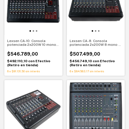
Lexsen CA-10. Consola
Lexsen CA-8. Consola
potenciada 2x200W 10 mono 2
potenciada 2x200W 8 mono 2
estereo. Mas entradas, mismo
estereo. Mas canales para vivo
control
$546.789,00
$507.499,00
$492.110,10
con
Efectivo
$456.749,10
con
Efectivo
(Retiro en tienda)
(Retiro en tienda)
6
x
$91.131,50
sin interés
6
x
$84.583,17
sin interés