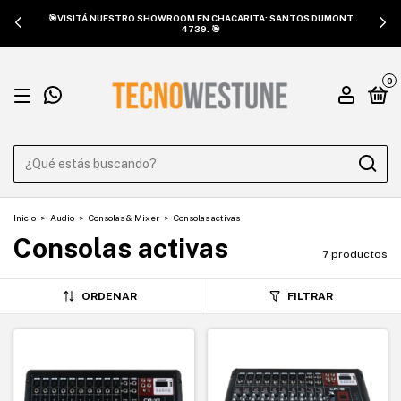
🎯VISITÁ NUESTRO SHOWROOM EN CHACARITA: SANTOS DUMONT
4739. 🎯
0
Inicio
>
Audio
>
Consolas & Mixer
>
Consolas activas
Consolas activas
7 productos
ORDENAR
FILTRAR