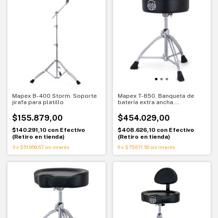
Mapex B-400 Storm. Soporte
Mapex T-850. Banqueta de
jirafa para platillo
batería extra ancha.
Comodidad y estabilidad para
tocar
$155.879,00
$454.029,00
$140.291,10
con
Efectivo
$408.626,10
con
Efectivo
(Retiro en tienda)
(Retiro en tienda)
3
x
$51.959,67
sin interés
6
x
$75.671,50
sin interés