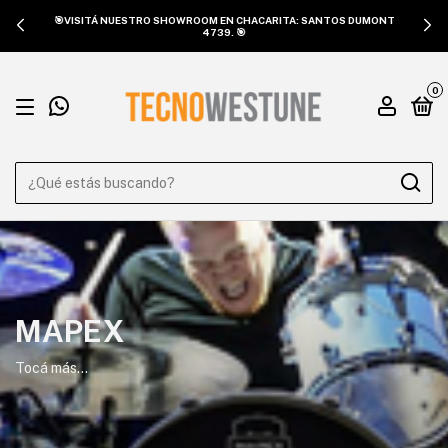
🎯VISITÁ NUESTRO SHOWROOM EN CHACARITA: SANTOS DUMONT
4739. 🎯
0
MAPEX
Tocá más...