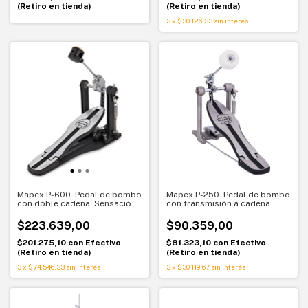
(Retiro en tienda)
(Retiro en tienda)
3
x
$30.126,33
sin interés
Mapex P-600. Pedal de bombo
Mapex P-250. Pedal de bombo
con doble cadena. Sensación
con transmisión a cadena.
suave y base estable
Respuesta confiable para
batería
$223.639,00
$90.359,00
$201.275,10
con
Efectivo
$81.323,10
con
Efectivo
(Retiro en tienda)
(Retiro en tienda)
3
x
$74.546,33
sin interés
3
x
$30.119,67
sin interés