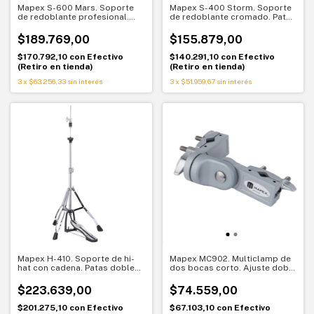
Mapex S-600 Mars. Soporte
Mapex S-400 Storm. Soporte
de redoblante profesional.
de redoblante cromado. Patas
Patas dobles y ajuste
dobles y ajuste Multi-Step
multipaso
$189.769,00
$155.879,00
$170.792,10
con
Efectivo
$140.291,10
con
Efectivo
(Retiro en tienda)
(Retiro en tienda)
3
x
$63.256,33
sin interés
3
x
$51.959,67
sin interés
Mapex H-410. Soporte de hi-
Mapex MC902. Multiclamp de
hat con cadena. Patas dobles
dos bocas corto. Ajuste doble
y base plegable
ángulo para batería
$223.639,00
$74.559,00
$201.275,10
con
Efectivo
$67.103,10
con
Efectivo