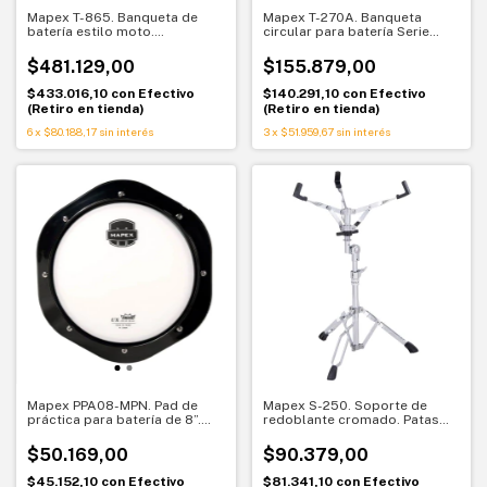
Mapex T-865. Banqueta de
Mapex T-270A. Banqueta
batería estilo moto.
circular para batería Serie
Comodidad y estabilidad para
200. Liviana, estable y
tocar
ajustable
$481.129,00
$155.879,00
$433.016,10
con
Efectivo
$140.291,10
con
Efectivo
(Retiro en tienda)
(Retiro en tienda)
6
x
$80.188,17
sin interés
3
x
$51.959,67
sin interés
Mapex PPA08-MPN. Pad de
Mapex S-250. Soporte de
práctica para batería de 8”.
redoblante cromado. Patas
Liviano con parche Remo
dobles y ajuste preciso
$50.169,00
$90.379,00
$45.152,10
con
Efectivo
$81.341,10
con
Efectivo