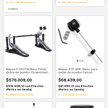
6
x
$211.296,50
sin interés
6
x
$63.248,17
sin interés
3 colores
Mapex P-600TW Mars. Pedal
Mapex ACF-BPK. Mazo para
doble de bombo. Estabilidad y
pedal de bombo Falcon.
respuesta suave
Pegada ajustable con
contrapesos
$576.009,00
$68.439,00
$518.408,10
con
Efectivo
$61.595,10
con
Efectivo
(Retiro en tienda)
(Retiro en tienda)
6
x
$96.001,50
sin interés
2
x
$34.219,50
sin interés