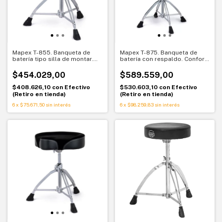
Mapex T-855. Banqueta de
Mapex T-875. Banqueta de
batería tipo silla de montar.
batería con respaldo. Confort
Altura regulable a rosca
y estabilidad superior
$454.029,00
$589.559,00
$408.626,10
con
Efectivo
$530.603,10
con
Efectivo
(Retiro en tienda)
(Retiro en tienda)
6
x
$75.671,50
sin interés
6
x
$98.259,83
sin interés