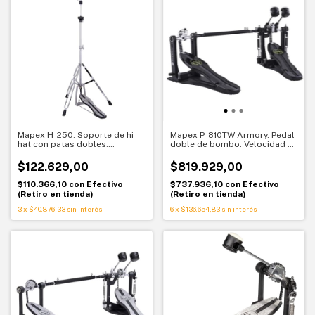
Mapex H-250. Soporte de hi-
Mapex P-810TW Armory. Pedal
hat con patas dobles.
doble de bombo. Velocidad y
Estabilidad y respuesta para
control con doble cadena
batería
$122.629,00
$819.929,00
$110.366,10
con
Efectivo
$737.936,10
con
Efectivo
(Retiro en tienda)
(Retiro en tienda)
3
x
$40.876,33
sin interés
6
x
$136.654,83
sin interés