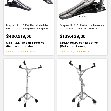
Mapex P-410TW. Pedal doble
Mapex P-410. Pedal de bombo
de bombo. Respuesta rápida y
con transmisión a cadena.
diseño liviano
Respuesta rápida y batidor
reversible
$426.919,00
$169.439,00
$384.227,10
con
Efectivo
$152.495,10
con
Efectivo
(Retiro en tienda)
(Retiro en tienda)
6
x
$71.153,17
sin interés
3
x
$56.479,67
sin interés