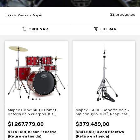
22 productos
Inicio
>
Marcas
>
Mapex
ORDENAR
FILTRAR
Mapex CM5294FTC Comet.
Mapex H-800. Soporte de hi-
Batería de 5 cuerpos. Kit
hat con giro 360°. Respuesta
completo para empezar
suave y base estable
$1.267.779,00
$379.489,00
$1.141.001,10
con
Efectivo
$341.540,10
con
Efectivo
(Retiro en tienda)
(Retiro en tienda)