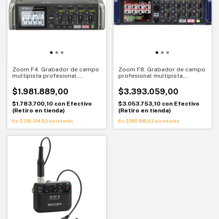
Zoom F4. Grabador de campo
Zoom F8. Grabador de campo
multipista profesional.
profesional multipista.
Control total para producción
Potencia y control total
audiovisual
$1.981.889,00
$3.393.059,00
$1.783.700,10
con
Efectivo
$3.053.753,10
con
Efectivo
(Retiro en tienda)
(Retiro en tienda)
6
x
$330.314,83
sin interés
6
x
$565.509,83
sin interés