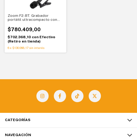
Zoom F2-BT. Grabador
portátil ultracompacto con
Bluetooth. Audio perfecto sin
ajustes
$780.409,00
$702.368,10
con
Efectivo
(Retiro en tienda)
6
x
$130.068,17
sin interés
CATEGORÍAS
NAVEGACIÓN