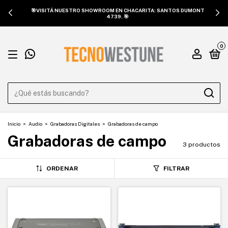
🎯VISITÁ NUESTRO SHOWROOM EN CHACARITA: SANTOS DUMONT
4739. 🎯
0
Inicio
>
Audio
>
Grabadoras Digitales
>
Grabadoras de campo
Grabadoras de campo
3 productos
ORDENAR
FILTRAR