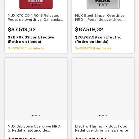
NUX XTC OD NRO-3 Reissue.
NUX Steel Singer Overdrive
Pedal de overdrive. Ganancia
NRO-1. Pedal de overdrive.
moderna con respuesta
Dinámica suave y tono
dinámica
transparente
$87.519,32
$87.519,32
$78.767,39
con
Efectivo
$78.767,39
con
Efectivo
(Retiro en tienda)
(Retiro en tienda)
3
x
$29.173,11
sin interés
3
x
$29.173,11
sin interés
NUX 6ixty5ive Overdrive NRO-
Electro-Harmonix Soul Food.
5. Pedal analógico de
Pedal overdrive transparente
overdrive. Empuje clásico con
carácter cálido