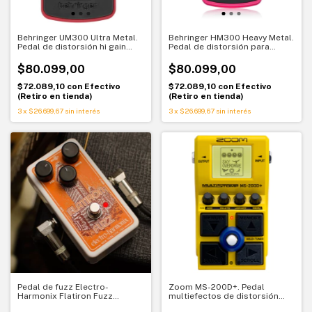
Behringer UM300 Ultra Metal.
Behringer HM300 Heavy Metal.
Pedal de distorsión hi gain
Pedal de distorsión para
para guitarra eléctrica
guitarra. Ganancia extrema y
carácter agresivo
$80.099,00
$80.099,00
$72.089,10
con
Efectivo
$72.089,10
con
Efectivo
(Retiro en tienda)
(Retiro en tienda)
3
x
$26.699,67
sin interés
3
x
$26.699,67
sin interés
Pedal de fuzz Electro-
Zoom MS-200D+. Pedal
Harmonix Flatiron Fuzz
multiefectos de distorsión
clásico de recorte duro
para guitarra. Versatilidad