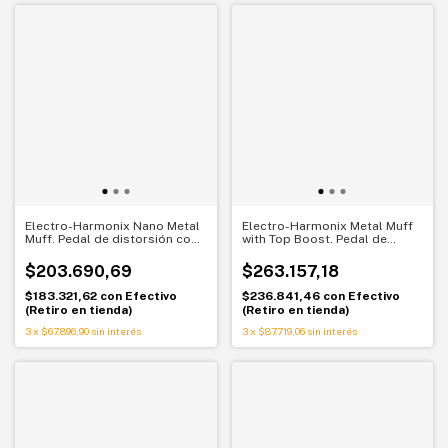
Electro-Harmonix Nano Metal
Electro-Harmonix Metal Muff
Muff. Pedal de distorsión con
with Top Boost. Pedal de
Noise Gate
distorsión para guitarra
$203.690,69
$263.157,18
$183.321,62
con
Efectivo
$236.841,46
con
Efectivo
(Retiro en tienda)
(Retiro en tienda)
3
x
$67.896,90
sin interés
3
x
$87.719,06
sin interés