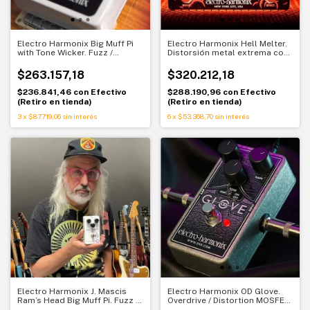
Electro Harmonix Big Muff Pi
Electro Harmonix Hell Melter.
with Tone Wicker. Fuzz /
Distorsión metal extrema con
Distortion / Sustainer con
EQ paramétrico y noise gate
mayor versatilidad tonal
$263.157,18
$320.212,18
$236.841,46
con
Efectivo
$288.190,96
con
Efectivo
(Retiro en tienda)
(Retiro en tienda)
3
x
$87.719,06
sin interés
6
x
$53.368,70
sin interés
Electro Harmonix J. Mascis
Electro Harmonix OD Glove.
Ram’s Head Big Muff Pi. Fuzz /
Overdrive / Distortion MOSFET.
Distortion / Sustainer. Tono
Tono potente y versátil