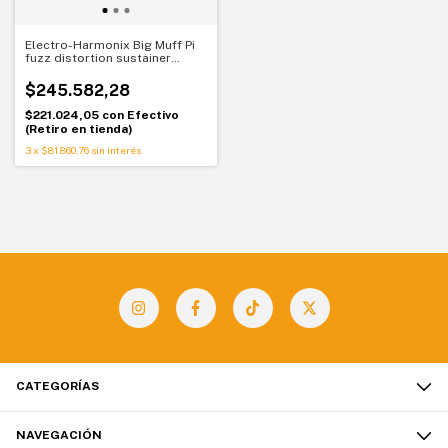
Electro-Harmonix Big Muff Pi
fuzz distortion sustainer
clásico
$245.582,28
$221.024,05
con
Efectivo
(Retiro en tienda)
3
x
$81.860,76
sin interés
CATEGORÍAS
NAVEGACIÓN