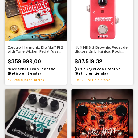
Electro-Harmonix Big Muff Pi 2
NUX NDS-2 Brownie. Pedal de
with Tone Wicker. Pedal fuzz
distorsión británica. Rock
Op-Amp
clásico en formato compacto
$359.999,00
$87.519,32
$323.999,10
con
Efectivo
$78.767,39
con
Efectivo
(Retiro en tienda)
(Retiro en tienda)
6
x
$59.999,83
sin interés
3
x
$29.173,11
sin interés