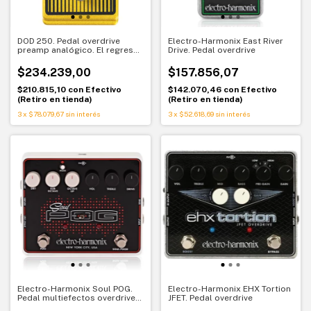
DOD 250. Pedal overdrive
Electro-Harmonix East River
preamp analógico. El regreso
Drive. Pedal overdrive
de un clásico
$234.239,00
$157.856,07
$210.815,10
con
Efectivo
$142.070,46
con
Efectivo
(Retiro en tienda)
(Retiro en tienda)
3
x
$78.079,67
sin interés
3
x
$52.618,69
sin interés
Electro-Harmonix Soul POG.
Electro-Harmonix EHX Tortion
Pedal multiefectos overdrive y
JFET. Pedal overdrive
octavador polifónico