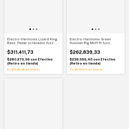
Electro-Harmonix Lizard King
Electro-Harmonix Green
Bass. Pedal octavador fuzz
Russian Big Muff Pi fuzz
para guitarra y bajo. Graves
distortion sustain
salvajes definidos
$311.411,73
$262.839,33
$280.270,56
con
Efectivo
$236.555,40
con
Efectivo
(Retiro en tienda)
(Retiro en tienda)
6
x
$51.901,96
sin interés
3
x
$87.613,11
sin interés