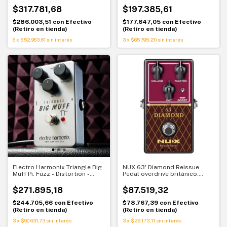
icónico del rock alternativo
$317.781,68
$197.385,61
$286.003,51
con
Efectivo
$177.647,05
con
Efectivo
(Retiro en tienda)
(Retiro en tienda)
6
x
$52.963,61
sin interés
3
x
$65.795,20
sin interés
Electro Harmonix Triangle Big
NUX 63' Diamond Reissue.
Muff Pi. Fuzz - Distortion -
Pedal overdrive británico.
Sustainer. Sonido vintage
Tono clásico tipo Vox
legendario
$271.895,18
$87.519,32
$244.705,66
con
Efectivo
$78.767,39
con
Efectivo
(Retiro en tienda)
(Retiro en tienda)
3
x
$90.631,73
sin interés
3
x
$29.173,11
sin interés