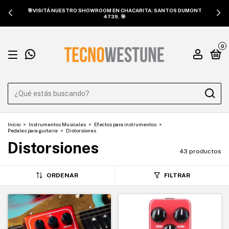
🎯VISITÁ NUESTRO SHOWROOM EN CHACARITA: SANTOS DUMONT
4739. 🎯
0
Inicio
>
Instrumentos Musicales
>
Efectos para instrumentos
>
Pedales para guitarra
>
Distorsiones
Distorsiones
43 productos
ORDENAR
FILTRAR