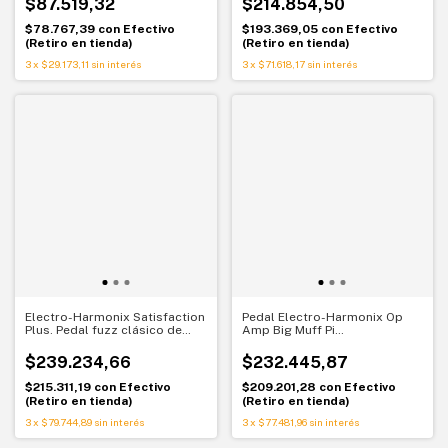
$87.519,32
$214.854,50
$78.767,39
con
Efectivo
$193.369,05
con
Efectivo
(Retiro en tienda)
(Retiro en tienda)
3
x
$29.173,11
sin interés
3
x
$71.618,17
sin interés
Electro-Harmonix Satisfaction
Pedal Electro-Harmonix Op
Plus. Pedal fuzz clásico de
Amp Big Muff Pi
dos controles
fuzz/distortion reedición
vintage
$239.234,66
$232.445,87
$215.311,19
con
Efectivo
$209.201,28
con
Efectivo
(Retiro en tienda)
(Retiro en tienda)
3
x
$79.744,89
sin interés
3
x
$77.481,96
sin interés