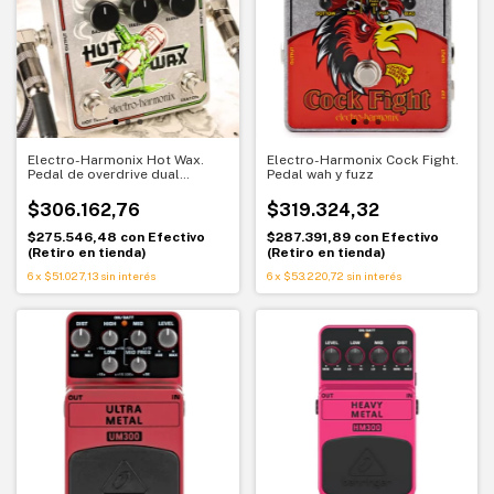
Electro-Harmonix Hot Wax.
Electro-Harmonix Cock Fight.
Pedal de overdrive dual
Pedal wah y fuzz
inspirado en Hot Tubes y
Crayon
$306.162,76
$319.324,32
$275.546,48
con
Efectivo
$287.391,89
con
Efectivo
(Retiro en tienda)
(Retiro en tienda)
6
x
$51.027,13
sin interés
6
x
$53.220,72
sin interés