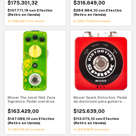
total en un stompbox
$175.301,32
$316.649,00
$157.771,19
con
Efectivo
$284.984,10
con
Efectivo
(Retiro en tienda)
(Retiro en tienda)
3
x
$58.433,77
sin interés
6
x
$52.774,83
sin interés
Mooer The Juicer Neil Zaza
Mooer Spark Distortion. Pedal
Signature. Pedal overdrive
de distorsión para guitarra.
color verde lima
True Bypass y sonido versátil
$163.429,00
$125.639,00
$147.086,10
con
Efectivo
$113.075,10
con
Efectivo
(Retiro en tienda)
(Retiro en tienda)
3
x
$54.476,33
sin interés
3
x
$41.879,67
sin interés