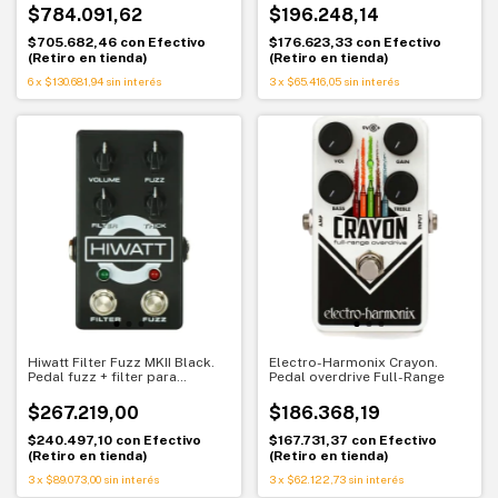
$784.091,62
$196.248,14
$705.682,46
con
Efectivo
$176.623,33
con
Efectivo
(Retiro en tienda)
(Retiro en tienda)
6
x
$130.681,94
sin interés
3
x
$65.416,05
sin interés
Hiwatt Filter Fuzz MKII Black.
Electro-Harmonix Crayon.
Pedal fuzz + filter para
Pedal overdrive Full-Range
guitarra eléctrica
$267.219,00
$186.368,19
$240.497,10
con
Efectivo
$167.731,37
con
Efectivo
(Retiro en tienda)
(Retiro en tienda)
3
x
$89.073,00
sin interés
3
x
$62.122,73
sin interés