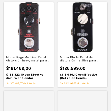
Mooer Rage Machine. Pedal
Mooer Blade. Pedal de
distorsión heavy metal para
distorsión metálica para
guitarra. Alta ganancia y
guitarra. Sonido agresivo y
sonido extremo
definido
$181.469,00
$126.599,00
$163.322,10
con
Efectivo
$113.939,10
con
Efectivo
(Retiro en tienda)
(Retiro en tienda)
3
x
$60.489,67
sin interés
3
x
$42.199,67
sin interés