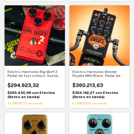
Electro-Harmonix Big Muff 2.
Electro-Harmonix Bender
Pedal de fuzz icónico. Sustain
Royale MKII Black. Pedal de
infinito y muro de sonido
fuzz clásico. Carácter
británico con actitud
$294.923,32
$360.213,63
$265.430,99
con
Efectivo
$324.192,27
con
Efectivo
(Retiro en tienda)
(Retiro en tienda)
3
x
$98.307,77
sin interés
6
x
$60.035,61
sin interés