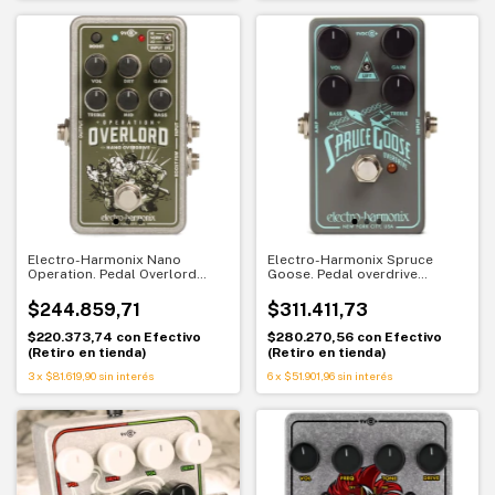
Electro-Harmonix Nano
Electro-Harmonix Spruce
Operation. Pedal Overlord
Goose. Pedal overdrive
overdrive aliado compacto
inspirado en Bluesbreaker
$244.859,71
$311.411,73
$220.373,74
con
Efectivo
$280.270,56
con
Efectivo
(Retiro en tienda)
(Retiro en tienda)
3
x
$81.619,90
sin interés
6
x
$51.901,96
sin interés