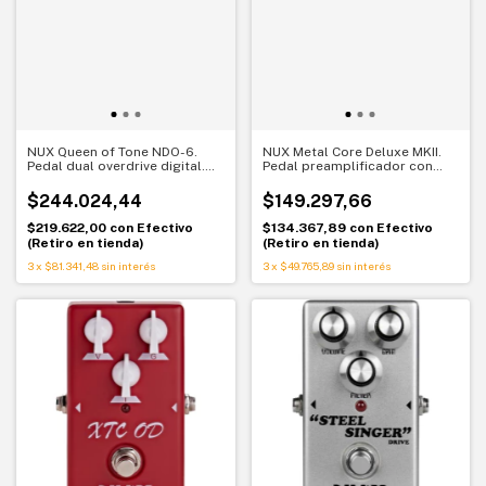
NUX Queen of Tone NDO-6.
NUX Metal Core Deluxe MKII.
Pedal dual overdrive digital.
Pedal preamplificador con
Dos clásicos en un solo pedal
distorsión. Carácter y pegada
$244.024,44
$149.297,66
$219.622,00
con
Efectivo
$134.367,89
con
Efectivo
(Retiro en tienda)
(Retiro en tienda)
3
x
$81.341,48
sin interés
3
x
$49.765,89
sin interés