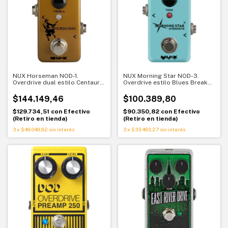
NUX Horseman NOD-1.
NUX Morning Star NOD-3.
Overdrive dual estilo Centaur.
Overdrive estilo Blues Breaker.
Tono mítico y dinámica abierta
Calidez y dinámica boutique
$144.149,46
$100.389,80
$129.734,51
con
Efectivo
$90.350,82
con
Efectivo
(Retiro en tienda)
(Retiro en tienda)
3
x
$48.049,82
sin interés
3
x
$33.463,27
sin interés