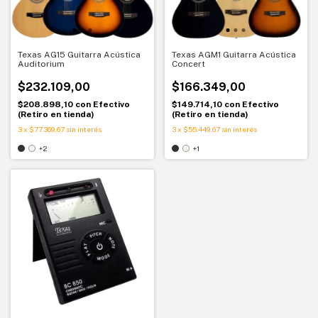
Texas AG15 Guitarra Acústica
Texas AGM1 Guitarra Acústica
Auditorium
Concert
$232.109,00
$166.349,00
$208.898,10
con
Efectivo
$149.714,10
con
Efectivo
(Retiro en tienda)
(Retiro en tienda)
3
x
$77.369,67
sin interés
3
x
$55.449,67
sin interés
+2
+1