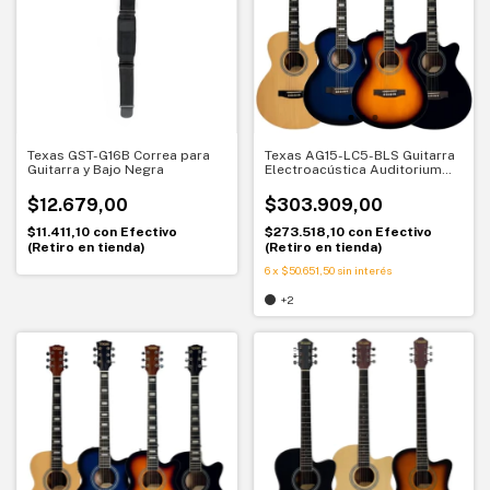
Texas GST-G16B Correa para
Texas AG15-LC5-BLS Guitarra
Guitarra y Bajo Negra
Electroacústica Auditorium
Blue Sunburst
$12.679,00
$303.909,00
$11.411,10
con
Efectivo
$273.518,10
con
Efectivo
(Retiro en tienda)
(Retiro en tienda)
6
x
$50.651,50
sin interés
+2