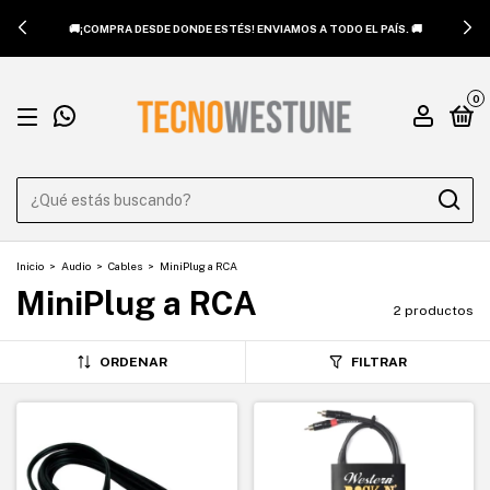
🚚¡COMPRA DESDE DONDE ESTÉS! ENVIAMOS A TODO EL PAÍS. 🚚
0
Inicio
>
Audio
>
Cables
>
MiniPlug a RCA
MiniPlug a RCA
2 productos
ORDENAR
FILTRAR