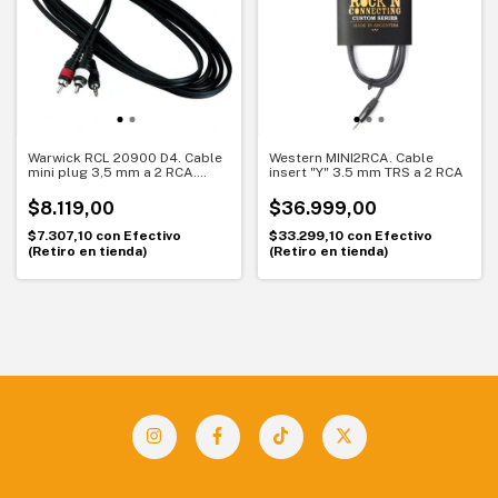
Warwick RCL 20900 D4. Cable
Western MINI2RCA. Cable
mini plug 3,5 mm a 2 RCA.
insert "Y" 3.5 mm TRS a 2 RCA
Conexión simple para audio y
video
$8.119,00
$36.999,00
$7.307,10
con
Efectivo
$33.299,10
con
Efectivo
(Retiro en tienda)
(Retiro en tienda)