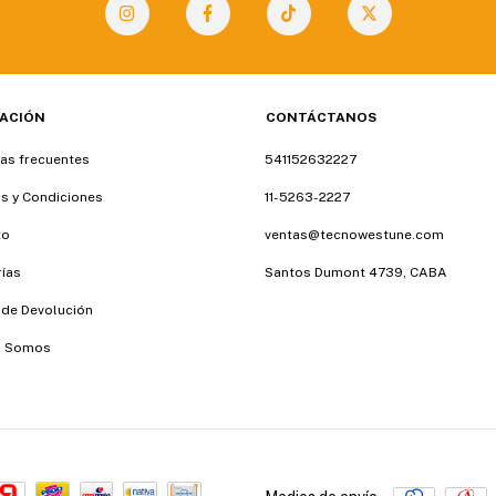
ACIÓN
CONTÁCTANOS
as frecuentes
541152632227
s y Condiciones
11-5263-2227
to
ventas@tecnowestune.com
ías
Santos Dumont 4739, CABA
a de Devolución
s Somos