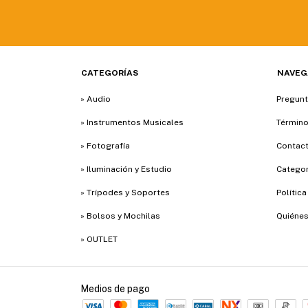
CATEGORÍAS
NAVEG
» Audio
Pregunt
» Instrumentos Musicales
Término
» Fotografía
Contac
» Iluminación y Estudio
Categor
» Trípodes y Soportes
Polític
» Bolsos y Mochilas
Quiéne
» OUTLET
Medios de pago