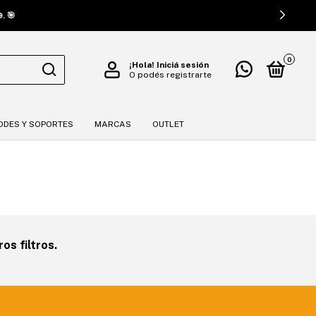
🎯
0
¡Hola!
Iniciá sesión
O podés registrarte
ODES Y SOPORTES
MARCAS
OUTLET
os filtros.