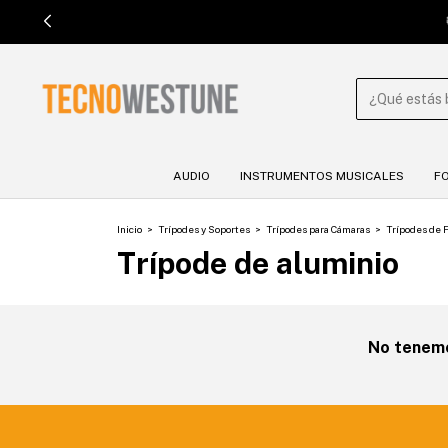

AUDIO
INSTRUMENTOS MUSICALES
F
Inicio
>
Trípodes y Soportes
>
Trípodes para Cámaras
>
Trípodes de F
Trípode de aluminio
No tenemos