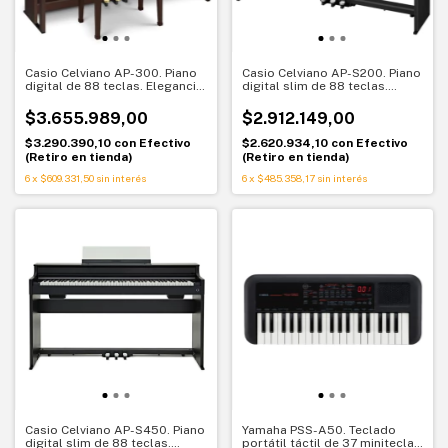
Casio Celviano AP-300. Piano
Casio Celviano AP-S200. Piano
digital de 88 teclas. Elegancia
digital slim de 88 teclas.
y sensación real de piano
Elegancia compacta y
sensación real
$3.655.989,00
$2.912.149,00
$3.290.390,10
con
Efectivo
$2.620.934,10
con
Efectivo
(Retiro en tienda)
(Retiro en tienda)
6
x
$609.331,50
sin interés
6
x
$485.358,17
sin interés
Casio Celviano AP-S450. Piano
Yamaha PSS-A50. Teclado
digital slim de 88 teclas.
portátil táctil de 37 miniteclas