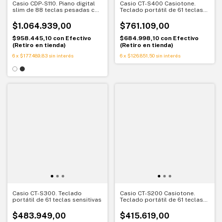
Casio CDP-S110. Piano digital
Casio CT-S400 Casiotone.
slim de 88 teclas pesadas con
Teclado portátil de 61 teclas
acción de martillo
sensitivas con motor AiX
$1.064.939,00
$761.109,00
$958.445,10
con
Efectivo
$684.998,10
con
Efectivo
(Retiro en tienda)
(Retiro en tienda)
6
x
$177.489,83
sin interés
6
x
$126.851,50
sin interés
Casio CT-S300. Teclado
Casio CT-S200 Casiotone.
portátil de 61 teclas sensitivas
Teclado portátil de 61 teclas
con asa integrada
$483.949,00
$415.619,00