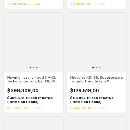
3
x
$33.009,67
sin interés
3
x
$35.996,33
sin interés
Novation Launchkey 25 MK3.
Hercules KS118B. Soporte para
Teclado controlador USB MIDI.
teclado TravLite tipo X
Creatividad total para Ableton
plegable
$396.309,00
$126.519,00
$356.678,10
con
Efectivo
$113.867,10
con
Efectivo
(Retiro en tienda)
(Retiro en tienda)
6
x
$66.051,50
sin interés
3
x
$42.173,00
sin interés