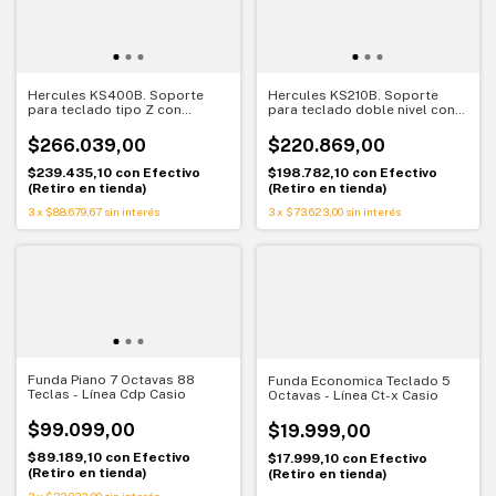
Hercules KS400B. Soporte
Hercules KS210B. Soporte
para teclado tipo Z con
para teclado doble nivel con
sistema AutoLock
sistema EZ-LOK
$266.039,00
$220.869,00
$239.435,10
con
Efectivo
$198.782,10
con
Efectivo
(Retiro en tienda)
(Retiro en tienda)
3
x
$88.679,67
sin interés
3
x
$73.623,00
sin interés
Funda Piano 7 Octavas 88
Funda Economica Teclado 5
Teclas - Línea Cdp Casio
Octavas - Línea Ct-x Casio
$99.099,00
$19.999,00
$89.189,10
con
Efectivo
$17.999,10
con
Efectivo
(Retiro en tienda)
(Retiro en tienda)
3
x
$33.033,00
sin interés