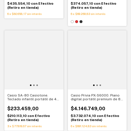
$435.554,10
con
Efectivo
$374.057,10
con
Efectivo
(Retiro en tienda)
(Retiro en tienda)
6
x
$80.658,17
sin interés
6
x
$69.269,83
sin interés
Casio SA-80 Casiotone.
Casio Privia PX-S6000. Piano
Teclado infantil portátil de 44
digital portátil premium de 88
mini teclas blanco
teclas contrapesadas
$233.459,00
$4.146.749,00
$210.113,10
con
Efectivo
$3.732.074,10
con
Efectivo
(Retiro en tienda)
(Retiro en tienda)
3
x
$77.819,67
sin interés
6
x
$691.124,83
sin interés