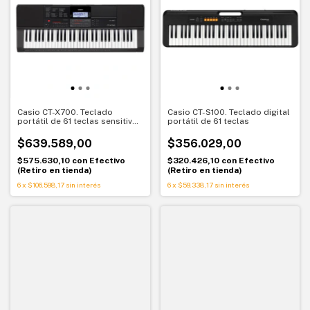
Casio CT-X700. Teclado
Casio CT-S100. Teclado digital
portátil de 61 teclas sensitivas
portátil de 61 teclas
con motor AiX
$639.589,00
$356.029,00
$575.630,10
con
Efectivo
$320.426,10
con
Efectivo
(Retiro en tienda)
(Retiro en tienda)
6
x
$106.598,17
sin interés
6
x
$59.338,17
sin interés