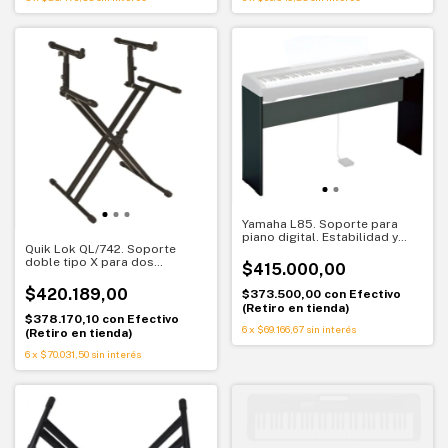
Yamaha L85. Soporte para
piano digital. Estabilidad y
Quik Lok QL/742. Soporte
diseño elegante
doble tipo X para dos
$415.000,00
teclados
$420.189,00
$373.500,00
con
Efectivo
(Retiro en tienda)
$378.170,10
con
Efectivo
6
x
$69.166,67
sin interés
(Retiro en tienda)
6
x
$70.031,50
sin interés