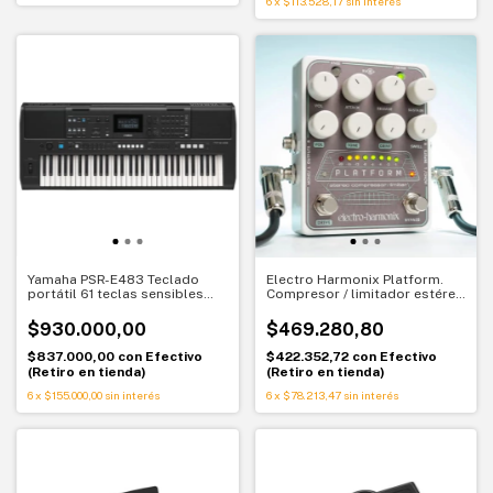
6
x
$113.528,17
sin interés
Yamaha PSR-E483 Teclado
Electro Harmonix Platform.
portátil 61 teclas sensibles
Compresor / limitador estéreo
con acompañamientos y DSP
profesional. Control total de
dinámica
$930.000,00
$469.280,80
$837.000,00
con
Efectivo
$422.352,72
con
Efectivo
(Retiro en tienda)
(Retiro en tienda)
6
x
$155.000,00
sin interés
6
x
$78.213,47
sin interés