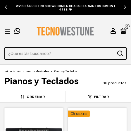
🎯VISITÁ NUESTRO SHOWROOM EN CHACARITA: SANTOS DUMONT
4739. 🎯
0
Inicio
>
Instrumentos Musicales
>
Pianos y Teclados
Pianos y Teclados
86 productos
ORDENAR
FILTRAR
GRATIS