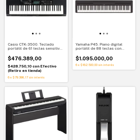
Casio CTK-3500. Teclado
Yamaha P45. Piano digital
portátil de 61 teclas sensitivas
portátil de 88 teclas con
con Chordana Play
acción de martillo. Clásico,
confiable y expresivo
$476.389,00
$1.095.000,00
6
x
$182.500,00
sin interés
$428.750,10
con
Efectivo
(Retiro en tienda)
6
x
$79.398,17
sin interés