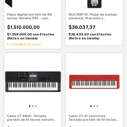
Piano digital portátil de 88
NUX NSP-10. Pedal de sustain
teclas Yamaha P45 - con
universal. Precisión y
mueble original - teclas con
compatibilidad total
acción de martillo.
$1.510.000,00
$36.037,37
$1.359.000,00
con
Efectivo
$32.433,63
con
Efectivo
(Retiro en tienda)
(Retiro en tienda)
6
x
$251.666,67
sin interés
Casio CT-X800. Teclado
Casio CT-S1 Casiotone.
portátil de 61 teclas sensitivas
Teclado portátil de 61 teclas
con fuente de sonido AiX
sensitivas con sonidos vintage