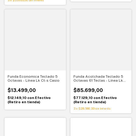
Funda Economica Teclado 5
Funda Acolchada Teclado 5
Octavas - Línea Lk Ct-s Casio
Octavas 61 Teclas - Línea Lk
Ct-s Casio
$13.499,00
$85.699,00
$12.149,10
con
Efectivo
$77.129,10
con
Efectivo
(Retiro en tienda)
(Retiro en tienda)
3
x
$28.566,33
sin interés