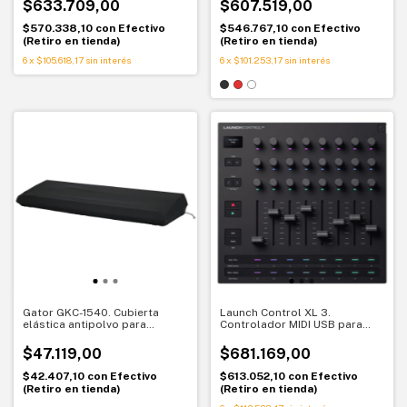
$633.709,00
$607.519,00
$570.338,10
con
Efectivo
$546.767,10
con
Efectivo
(Retiro en tienda)
(Retiro en tienda)
6
x
$105.618,17
sin interés
6
x
$101.253,17
sin interés
Gator GKC-1540. Cubierta
Launch Control XL 3.
elástica antipolvo para
Controlador MIDI USB para
teclados de 61 a 76 teclas
DAW y hardware
$47.119,00
$681.169,00
$42.407,10
con
Efectivo
$613.052,10
con
Efectivo
(Retiro en tienda)
(Retiro en tienda)