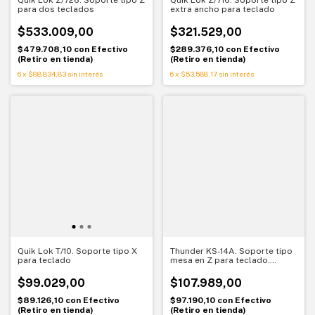
para dos teclados
extra ancho para teclado
$533.009,00
$321.529,00
$479.708,10
con
Efectivo
$289.376,10
con
Efectivo
(Retiro en tienda)
(Retiro en tienda)
6
x
$88.834,83
sin interés
6
x
$53.588,17
sin interés
Quik Lok T/10. Soporte tipo X
Thunder KS-14A. Soporte tipo
para teclado
mesa en Z para teclado.
Estabilidad regulable para
vivo y estudio
$99.029,00
$107.989,00
$89.126,10
con
Efectivo
$97.190,10
con
Efectivo
(Retiro en tienda)
(Retiro en tienda)