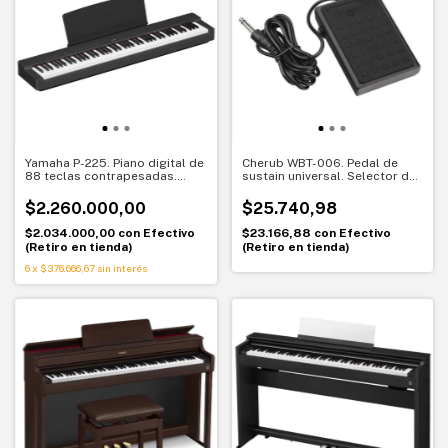
Yamaha P-225. Piano digital de
Cherub WBT-006. Pedal de
88 teclas contrapesadas.
sustain universal. Selector de
Experiencia real en formato
polaridad y base
compacto
antideslizante
$2.260.000,00
$25.740,98
$2.034.000,00
con
Efectivo
$23.166,88
con
Efectivo
(Retiro en tienda)
(Retiro en tienda)
6
x
$376.666,67
sin interés