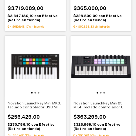
Expresión premium y diseño
ultra compacto
elegante
$3.719.089,00
$365.000,00
$3.347.180,10
con
Efectivo
$328.500,00
con
Efectivo
(Retiro en tienda)
(Retiro en tienda)
6
x
$619.848,17
sin interés
6
x
$60.833,33
sin interés
Novation Launchkey Mini MK3.
Novation Launchkey Mini 25
Teclado controlador USB MIDI.
MK4. Teclado controlador USB
Producción portátil para
MIDI. Creatividad portátil para
Ableton
tu DAW
$256.429,00
$363.299,00
$230.786,10
con
Efectivo
$326.969,10
con
Efectivo
(Retiro en tienda)
(Retiro en tienda)
3
x
$85.476,33
sin interés
6
x
$60.549,83
sin interés