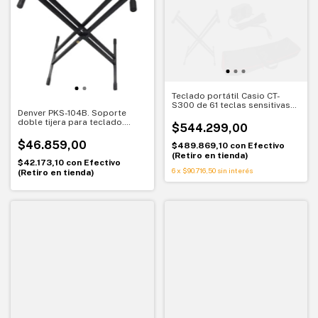
Teclado portátil Casio CT-
S300 de 61 teclas sensitivas
Denver PKS-104B. Soporte
con funda y soporte
doble tijera para teclado.
$544.299,00
Estructura metálica firme y
estable
$46.859,00
$489.869,10
con
Efectivo
(Retiro en tienda)
$42.173,10
con
Efectivo
6
x
$90.716,50
sin interés
(Retiro en tienda)