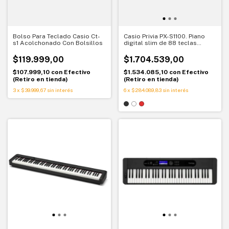
Bolso Para Teclado Casio Ct-
Casio Privia PX-S1100. Piano
s1 Acolchonado Con Bolsillos
digital slim de 88 teclas
contrapesadas con Bluetooth
$119.999,00
$1.704.539,00
$107.999,10
con
Efectivo
$1.534.085,10
con
Efectivo
(Retiro en tienda)
(Retiro en tienda)
3
x
$39.999,67
sin interés
6
x
$284.089,83
sin interés