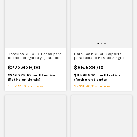
Hercules KB200B. Banco para
Hercules KS100B. Soporte
teclado plegable y ajustable
para teclado EZStep Single X
plegable
$273.639,00
$95.539,00
$246.275,10
con
Efectivo
$85.985,10
con
Efectivo
(Retiro en tienda)
(Retiro en tienda)
3
x
$91.213,00
sin interés
3
x
$31.846,33
sin interés