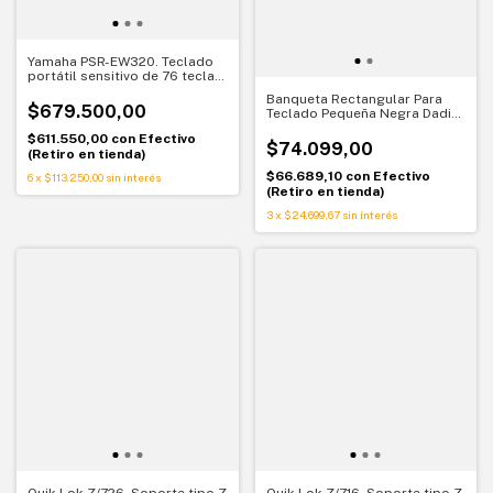
Yamaha PSR-EW320. Teclado
portátil sensitivo de 76 teclas.
Mayor rango y expresividad
Banqueta Rectangular Para
$679.500,00
Teclado Pequeña Negra Dadi
Kb-01
$611.550,00
con
Efectivo
$74.099,00
(Retiro en tienda)
$66.689,10
con
Efectivo
6
x
$113.250,00
sin interés
(Retiro en tienda)
3
x
$24.699,67
sin interés
Quik Lok Z/726. Soporte tipo Z
Quik Lok Z/716. Soporte tipo Z