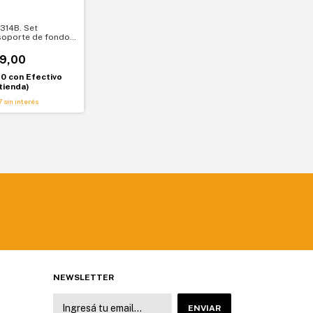
314B. Set
oporte de fondos.
 para papel y tela
9,00
10
con
Efectivo
tienda)
7
sin interés
NEWSLETTER