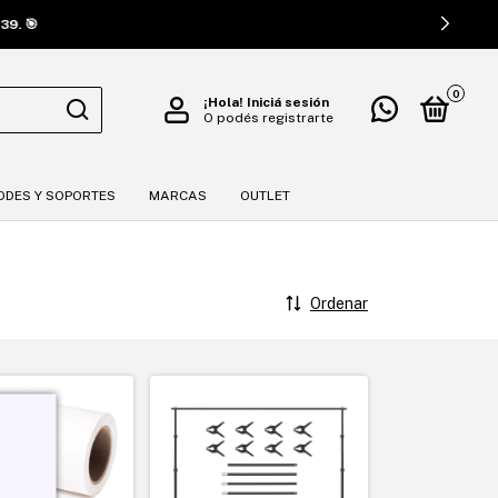
🎯
0
¡Hola!
Iniciá sesión
O podés registrarte
ODES Y SOPORTES
MARCAS
OUTLET
Ordenar