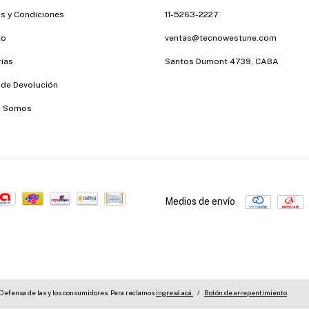
s y Condiciones
11-5263-2227
to
ventas@tecnowestune.com
ías
Santos Dumont 4739, CABA
a de Devolución
s Somos
Medios de envío
Defensa de las y los consumidores. Para reclamos
ingresá acá.
/
Botón de arrepentimiento