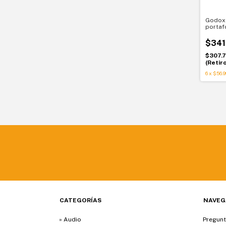
Godox 
portaf
bolso.
prolijo
$341
$307.
(Retir
6
x
$56.9
CATEGORÍAS
NAVEG
» Audio
Pregunt