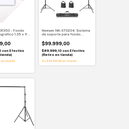
CR350 - Fondo
Neewer NK-ST0204. Sistema
ográfico 1,35 x 11 m
de soporte para fondo.
sional
Estudio estable y portátil
9,00
$99.999,00
0
con
Efectivo
$89.999,10
con
Efectivo
tienda)
(Retiro en tienda)
sin interés
3
x
$33.333,00
sin interés