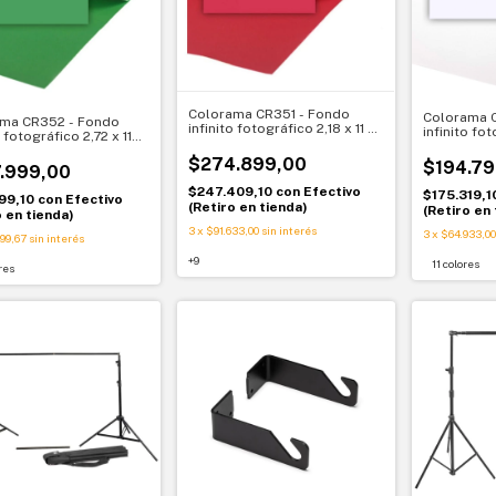
Colorama CR351 - Fondo
Colorama 
ma CR352 - Fondo
infinito fotográfico 2,18 x 11 m
infinito fot
o fotográfico 2,72 x 11
rollo profesional
rollo profe
 rollo profesional
$274.899,00
$194.79
.999,00
$247.409,10
con
Efectivo
$175.319,1
99,10
con
Efectivo
(Retiro en tienda)
(Retiro en 
o en tienda)
3
x
$91.633,00
sin interés
3
x
$64.933,00
99,67
sin interés
+9
11 colores
res