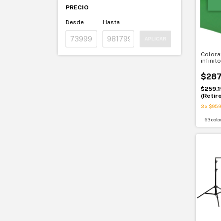
PRECIO
Desde
Hasta
APLICAR
Colora
infinit
metros
$287
$259.1
(Retir
3
x
$95.9
63 colo