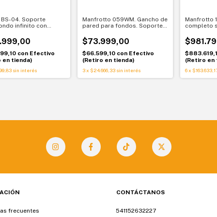
BS-04. Soporte
Manfrotto 059WM. Gancho de
Manfrotto 1
ondo infinito con
pared para fondos. Soporte
completo s
 Montaje rápido y
resistente para Expan 046
Kit portátil
.999,00
$73.999,00
$981.79
799,10
con
Efectivo
$66.599,10
con
Efectivo
$883.619,
o en tienda)
(Retiro en tienda)
(Retiro en 
99,83
sin interés
3
x
$24.666,33
sin interés
6
x
$163.633,1
ACIÓN
CONTÁCTANOS
as frecuentes
541152632227