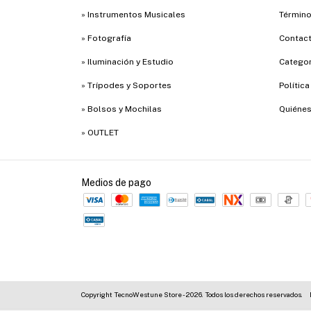
» Instrumentos Musicales
Término
» Fotografía
Contac
» Iluminación y Estudio
Categor
» Trípodes y Soportes
Polític
» Bolsos y Mochilas
Quiéne
» OUTLET
Medios de pago
Copyright TecnoWestune Store - 2026. Todos los derechos reservados.