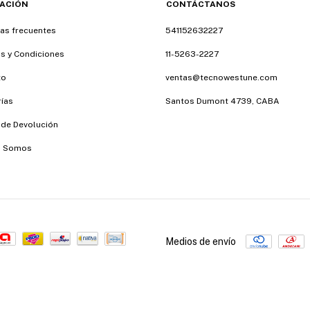
ACIÓN
CONTÁCTANOS
as frecuentes
541152632227
s y Condiciones
11-5263-2227
to
ventas@tecnowestune.com
ías
Santos Dumont 4739, CABA
a de Devolución
s Somos
Medios de envío