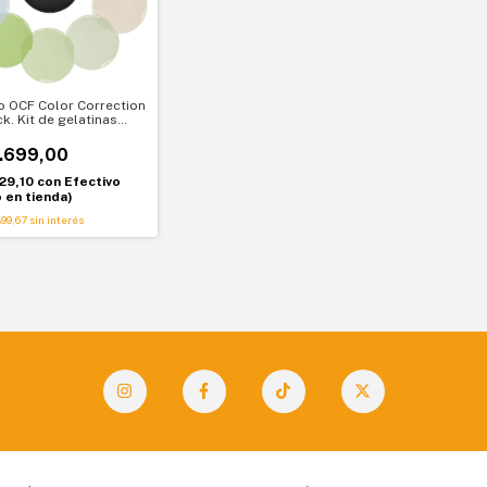
o OCF Color Correction
k. Kit de gelatinas
orrección de color
.699,00
29,10
con
Efectivo
o en tienda)
99,67
sin interés