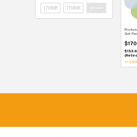
APLICAR
Profot
Gel Pac
para c
$170
$153.6
(Retir
3
x
$56.8