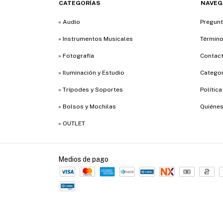
CATEGORÍAS
NAVEG
» Audio
Pregunt
» Instrumentos Musicales
Término
» Fotografía
Contac
» Iluminación y Estudio
Categor
» Trípodes y Soportes
Polític
» Bolsos y Mochilas
Quiéne
» OUTLET
Medios de pago