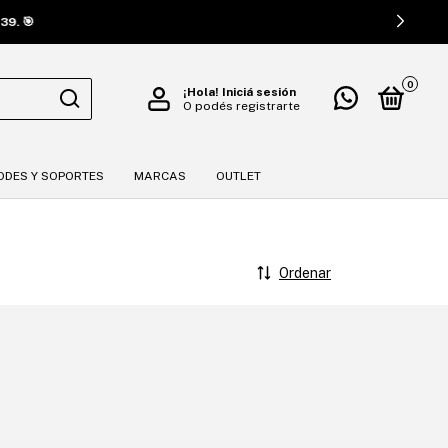
🎯
0
¡Hola!
Iniciá sesión
O podés registrarte
ODES Y SOPORTES
MARCAS
OUTLET
Ordenar