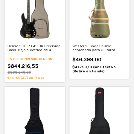
Benson HD PB 4S BK Precision
Western Funda Deluxe
Bass. Bajo eléctrico de 4
acolchada para Guitarra
cuerdas con hardware dorado
eléctrica verde oliva
$46.399,00
5% OFF BIENVENIDO BENSON
$844.216,55
$41.759,10
con
Efectivo
(Retiro en tienda)
$888.649,00
6
x
$140.702,76
sin interés