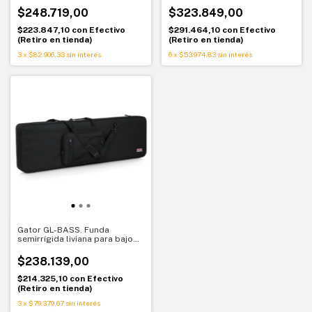
resistente
$248.719,00
$323.849,00
$223.847,10
con
Efectivo
$291.464,10
con
Efectivo
(Retiro en tienda)
(Retiro en tienda)
3
x
$82.906,33
sin interés
6
x
$53.974,83
sin interés
Gator GL-BASS. Funda
semirrígida liviana para bajo
eléctrico
$238.139,00
$214.325,10
con
Efectivo
(Retiro en tienda)
3
x
$79.379,67
sin interés