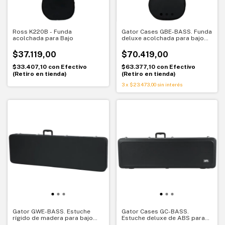
Ross K220B - Funda
Gator Cases GBE-BASS. Funda
acolchada para Bajo
deluxe acolchada para bajo
acústico. Protección liviana y
funcional
$37.119,00
$70.419,00
$33.407,10
con
Efectivo
$63.377,10
con
Efectivo
(Retiro en tienda)
(Retiro en tienda)
3
x
$23.473,00
sin interés
Gator GWE-BASS. Estuche
Gator Cases GC-BASS.
rígido de madera para bajo
Estuche deluxe de ABS para
eléctrico. Protección clásica y
bajo eléctrico