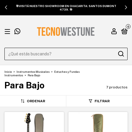
🎯VISITÁ NUESTRO SHOWROOM EN CHACARITA: SANTOS DUMONT
4739. 🎯
0
Inicio
>
Instrumentos Musicales
>
Estuches y Fundas
Instrumentos
>
Para Bajo
Para Bajo
7 productos
ORDENAR
FILTRAR