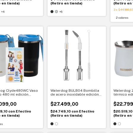
o en tienda)
(Retiro en tienda)
(Retiro en 
3
x
$44.989,6
+4
+6
2 colores
dog Clyde480WC Vaso
Waterdog BULB04 Bombilla
Waterdog Z
o 480 ml edición
de acero inoxidable edición
térmico ed
l con stickers
mundial
stickers A
ina
099,00
$27.499,00
$22.799
89,10
con
Efectivo
$24.749,10
con
Efectivo
$20.519,1
o en tienda)
(Retiro en tienda)
(Retiro en 
es