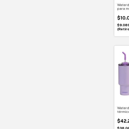
Waterd
para m
comod
$10.
$9.08
(Retir
Waterd
térmic
interr
$42.
$38.0