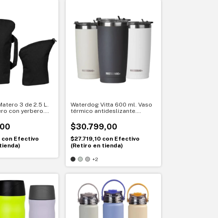
atero 3 de 2.5 L.
Waterdog Vitta 600 ml. Vaso
ro con yerbero.
térmico antideslizante.
nizado donde
Hidratación segura todo el
día
,00
$30.799,00
0
con
Efectivo
$27.719,10
con
Efectivo
tienda)
(Retiro en tienda)
+2