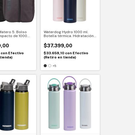
atero 5. Bolso
Waterdog Hydro 1000 ml.
mpacto de 1000
Botella térmica. Hidratación
alidad y
sin límites
diaria
9,00
$37.399,00
0
con
Efectivo
$33.659,10
con
Efectivo
tienda)
(Retiro en tienda)
+5