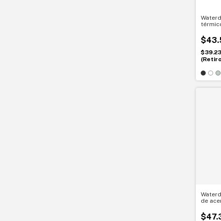
Waterd
térmic
pausa
$43.
$39.2
(Retir
Waterd
de ace
Rendim
$47.