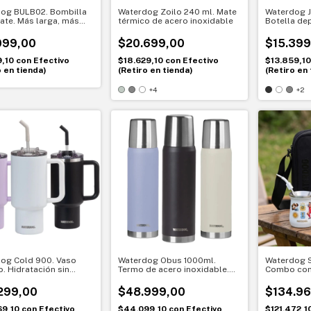
og BULB02. Bombilla
Waterdog Zoilo 240 ml. Mate
Waterdog J
ate. Más larga, más
térmico de acero inoxidable
Botella de
idad
aluminio. H
práctica to
099,00
$20.699,00
$15.399
9,10
con
Efectivo
$18.629,10
con
Efectivo
$13.859,1
o en tienda)
(Retiro en tienda)
(Retiro en 
+4
+2
og Cold 900. Vaso
Waterdog Obus 1000ml.
Waterdog S
o. Hidratación sin
Termo de acero inoxidable.
Combo com
upciones
Temperatura perfecta por
mate + bom
más tiempo
299,00
$48.999,00
$134.96
69,10
con
Efectivo
$44.099,10
con
Efectivo
$121.472,1