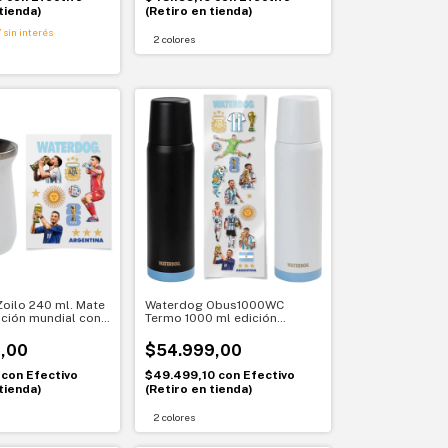
tienda)
(Retiro en tienda)
7
sin interés
2 colores
oilo 240 ml. Mate
Waterdog Obus1000WC
ición mundial con
Termo 1000 ml edición
rgentina
mundial con stickers
Argentina
,00
$54.999,00
0
con
Efectivo
$49.499,10
con
Efectivo
tienda)
(Retiro en tienda)
2 colores