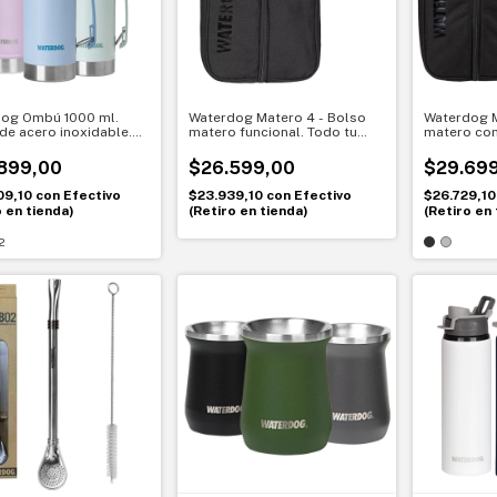
og Ombú 1000 ml.
Waterdog Matero 4 - Bolso
Waterdog M
de acero inoxidable.
matero funcional. Todo tu
matero co
iento térmico
mate bien organizado
ml. Funcion
ble
comodidad 
899,00
$26.599,00
$29.69
09,10
con
Efectivo
$23.939,10
con
Efectivo
$26.729,1
o en tienda)
(Retiro en tienda)
(Retiro en 
2