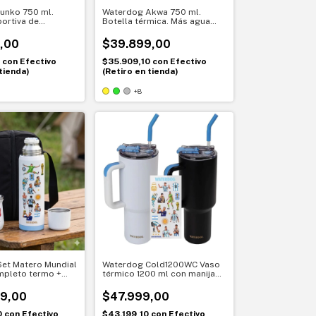
unko 750 ml.
Waterdog Akwa 750 ml.
portiva de
Botella térmica. Más agua
idratación
para no quedarte con sed
dos los días
,00
$39.899,00
0
con
Efectivo
$35.909,10
con
Efectivo
tienda)
(Retiro en tienda)
+8
et Matero Mundial
Waterdog Cold1200WC Vaso
pleto termo +
térmico 1200 ml con manija
billa + bolso
edición mundial + stickers
Argentina
9,00
$47.999,00
0
con
Efectivo
$43.199,10
con
Efectivo