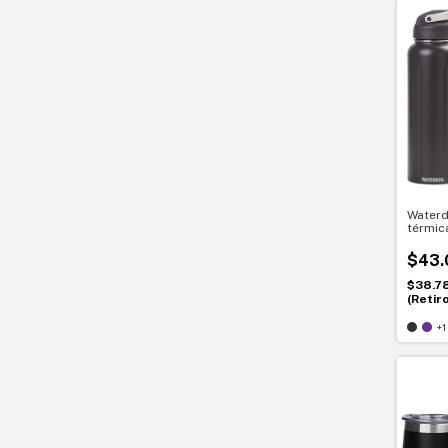
Waterd
térmic
Hidrat
$43.
$38.7
(Retir
+1