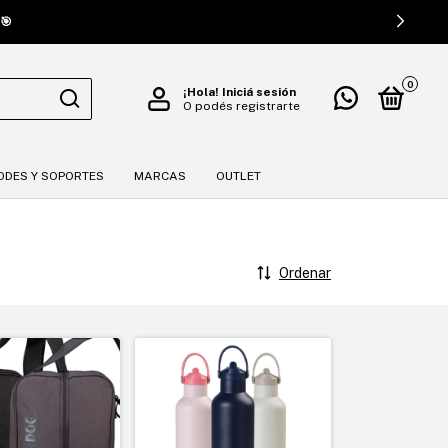
🚚¡COMPRA DESDE DONDE ESTÉS! ENVIAMOS A TO
0
¡Hola!
Iniciá sesión
O podés registrarte
ODES Y SOPORTES
MARCAS
OUTLET
Ordenar