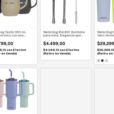
og Tazón 360 ml.
Waterdog BULB01. Bombilla
Waterdog B
térmico con asa.
para mate. Elegancia que
Vaso térmi
t y temperatura por
dura
diaria sin 
iempo
799,00
$4.499,00
$29.299
9,10
con
Efectivo
$4.049,10
con
Efectivo
$26.369,1
o en tienda)
(Retiro en tienda)
(Retiro en 
+2