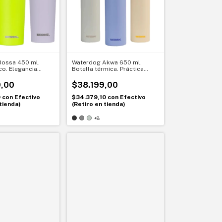
ossa 450 ml.
Waterdog Akwa 650 ml.
co. Elegancia
Botella térmica. Práctica
derrames
todos los días
,00
$38.199,00
0
con
Efectivo
$34.379,10
con
Efectivo
tienda)
(Retiro en tienda)
+8