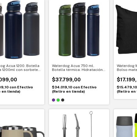
og Acua 1200. Botella
Waterdog Acua 750 ml.
Waterdog M
a 1200ml con sorbete.
Botella térmica. Hidratación
Bolso mate
ación práctica y segura
sin límites
Mate orga
vayas
099,00
$37.799,00
$17.199
89,10
con
Efectivo
$34.019,10
con
Efectivo
$15.479,1
o en tienda)
(Retiro en tienda)
(Retiro en 