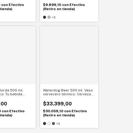
0
con
Efectivo
$9.899,10
con
Efectivo
tienda)
(Retiro en tienda)
+3
orda 500 ml.
Waterdog Beer 500 ml. Vaso
co. Tu bebida
cervecero térmico. Cerveza
rfecta
siempre fría
,00
$33.399,00
0
con
Efectivo
$30.059,10
con
Efectivo
tienda)
(Retiro en tienda)
+3