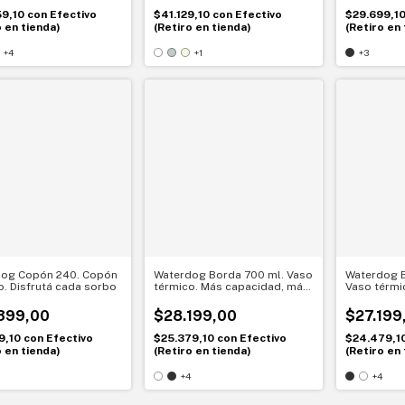
59,10
con
Efectivo
$41.129,10
con
Efectivo
$29.699,1
o en tienda)
(Retiro en tienda)
(Retiro en 
+4
+1
+3
dog Copón 240. Copón
Waterdog Borda 700 ml. Vaso
Waterdog B
o. Disfrutá cada sorbo
térmico. Más capacidad, más
Vaso térmi
disfrute
siempre pe
399,00
$28.199,00
$27.199
9,10
con
Efectivo
$25.379,10
con
Efectivo
$24.479,1
o en tienda)
(Retiro en tienda)
(Retiro en 
+4
+4