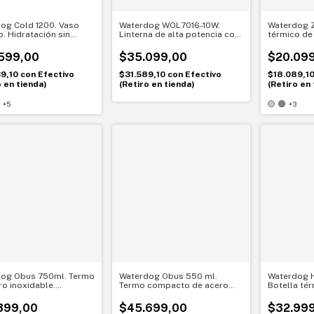
og Cold 1200. Vaso
Waterdog WOL7016-10W.
Waterdog Z
o. Hidratación sin
Linterna de alta potencia con
térmico de 
s
reflector. Iluminación
Tradición 
confiable a larga distancia
moderno
599,00
$35.099,00
$20.09
39,10
con
Efectivo
$31.589,10
con
Efectivo
$18.089,1
o en tienda)
(Retiro en tienda)
(Retiro en 
+5
+3
og Obus 750ml. Termo
Waterdog Obus 550 ml.
Waterdog 
ro inoxidable.
Termo compacto de acero
Botella té
iento térmico diario
inoxidable. Ideal para el día a
Frio Calor
día
399,00
$45.699,00
$32.99