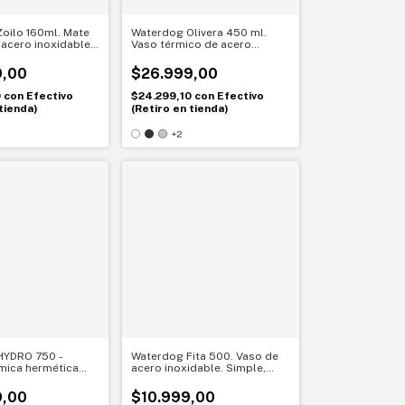
oilo 160ml. Mate
Waterdog Olivera 450 ml.
acero inoxidable.
Vaso térmico de acero
con diseño
inoxidable. Tu bebida siempre
lista
9,00
$26.999,00
0
con
Efectivo
$24.299,10
con
Efectivo
tienda)
(Retiro en tienda)
+2
HYDRO 750 -
Waterdog Fita 500. Vaso de
rmica hermética
acero inoxidable. Simple,
 de 750cc
firme y elegante
9,00
$10.999,00