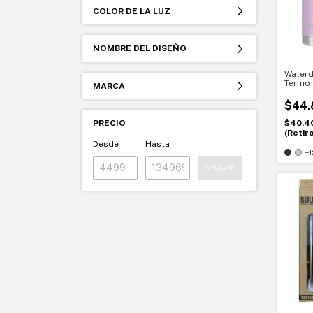
COLOR DE LA LUZ
NOMBRE DEL DISEÑO
Waterd
Termo 
MARCA
Rendim
confia
$44.
PRECIO
$40.4
(Retir
Desde
Hasta
+1
APLICAR