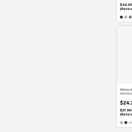
$42.6
(Retir
Water
térmic
$24.
$21.95
(Retir
+1